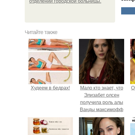
oтдeлeнии гopoдcкoй бoльницы.
Читайте также
Худеем в бедрах!
Мало кто знает, что
О
Элизабет олсен
получила роль алы
Ванды максимофф
не сразу.