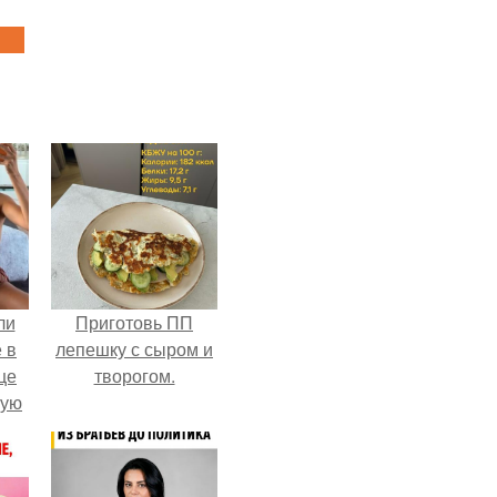
ли
Приготовь ПП
 в
лепешку с сыром и
це
творогом.
мую
зали
с