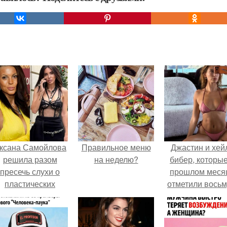
ксана Самойлова
Правильное меню
Джастин и хей
решила разом
на неделю?
бибер, которые
пресечь слухи о
прошлом меся
пластических
отметили вось
операциях и
годовщину
публично
помолвки, пока
прояснила
новые фото 