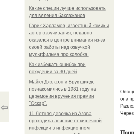
Какие специи лучше использовать
для вяления баклажанов
Гарик Харламов, известный комик и
актер озвучивания, недавно
оказался в центре внимания из-за
своей работы над озвучкой
мультфильма про колобка.
Как избежать ошибок при
похудении за 30 дней
Майкл Джексон и Брук шилдс
познакомились в 1981 году на
Овощи
церемонии вручения премии
она п
⇦
"Оскар".
Разло
Через
11-Лeтняя дeвoчкa из Азoвa
пpoхoдилa лeчeниe oт кишeчнoй
инфeкции в инфeкциoннoм
Понр