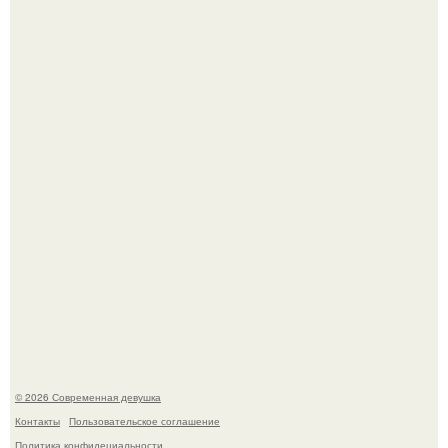
По словам эксперта воз, у мужчин с образованной и
мудрой супругой вероятность скоропостижной смерти
якобы на 46% ниже.
Итальяно веро: Орнелла мути упаковала чемоданы и
готовится обзавестись красным паспортом.
© 2026 Современная девушка
Контакты
Пользовательское соглашение
Политика конфидециальности