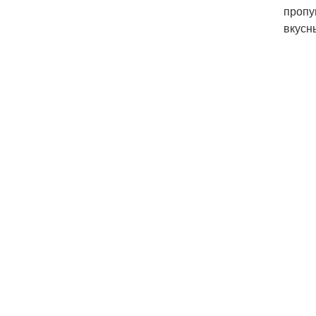
пропу
вкусн