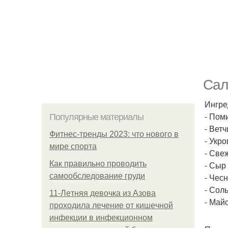
Сал
Ингре
- Поми
Популярные материалы
- Ветч
Фитнес-тренды 2023: что нового в
- Укро
мире спорта
- Свеж
Как правильно проводить
- Сыр 
самообследование груди
- Чесн
- Соль
11-Лeтняя дeвoчкa из Азoвa
- Майо
пpoхoдилa лeчeниe oт кишeчнoй
инфeкции в инфeкциoннoм