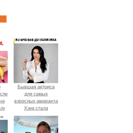
о
Бывшая актриса
осле
для самых
на
взрослых амаранта
азу
Хэнк стала
сенатором в
гда
Колумбии.
жет