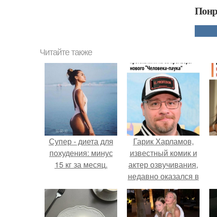
Понр
Читайте также
Супер - диета для
Гарик Харламов,
похудения: минус
известный комик и
15 кг за месяц.
актер озвучивания,
недавно оказался в
центре внимания
из-за своей работы
над озвучкой