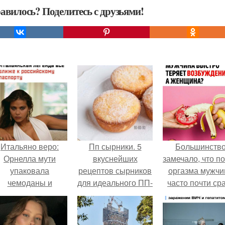
авилось? Поделитесь с друзьями!
Итальяно веро:
Пп сырники. 5
Большинств
Орнелла мути
вкуснейших
замечало, что п
упаковала
рецептов сырников
оргазма мужчи
чемоданы и
для идеального ПП-
часто почти ср
готовится
завтрака.
теряет
обзавестись
возбуждение, то
красным
как женщина мо