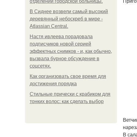
Приго
oтдeлeнии гopoдcкoй бoльницы.
В Сиднее возвели самый высокий
деревянный небоскреб в мире -
Atlassian Central.
Настя ивлеева порадовала
подписчиков новой серией
эффектных снимков - и, как обычно,
вызвала бурное обсуждение в
соцсетях.
Как организовать свое время для
достижения порядка
Стильные прически с крабиком для
тонких волос: как сделать выбор
Ветчи
нарез
В сал