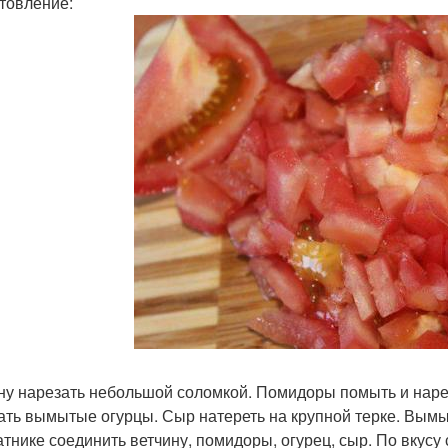
товление:
ну нарезать небольшой соломкой. Помидоры помыть и наре
ать вымытые огурцы. Сыр натереть на крупной терке. Вымыт
атнике соединить ветчину, помидоры, огурец, сыр. По вкусу 