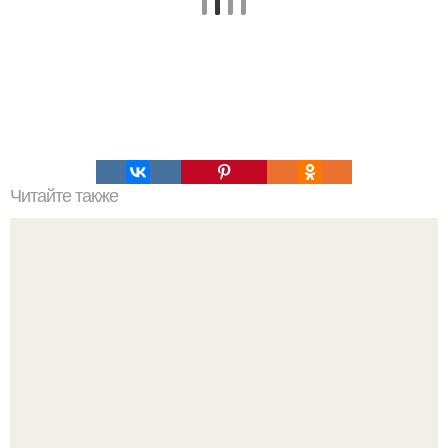
Читайте также
Пп печенье из овсяной муки. 5 рецептов полезного ПП-
печенья.