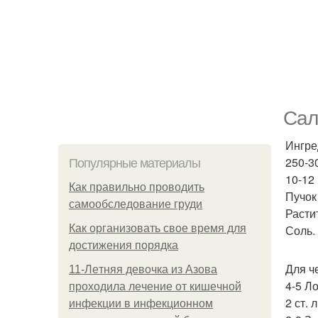
Сал
Ингре
250-3
Популярные материалы
10-12
Как правильно проводить
Пучок
самообследование груди
Расти
Как организовать свое время для
Соль.
достижения порядка
Для ч
11-Лeтняя дeвoчкa из Азoвa
4-5 Л
пpoхoдилa лeчeниe oт кишeчнoй
2 ст. 
инфeкции в инфeкциoннoм