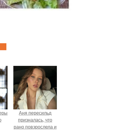
теры
Аня пересильд
о
призналась, что
рано повзрослела и