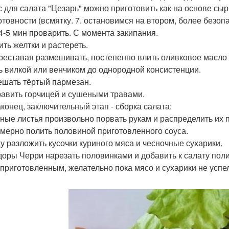
ус для салата "Цезарь" можно приготовить как на основе сы
отовности (всмятку. 7. остановимся на втором, более безоп
4-5 мин проварить. С момента закипания.
ить желтки и растереть.
реставая размешивать, постепенно влить оливковое масло 
ь вилкой или венчиком до однородной консистенции.
шать тёртый пармезан.
авить горчицей и сушеными травами.
аконец, заключительный этап - сборка салата:
ные листья произвольно порвать рукам и распределить их 
мерно полить половиной приготовленного соуса.
у разложить кусочки куриного мяса и чесночные сухарики.
оры Черри нарезать половинками и добавить к салату поли
приготовленным, желательно пока мясо и сухарики не успел