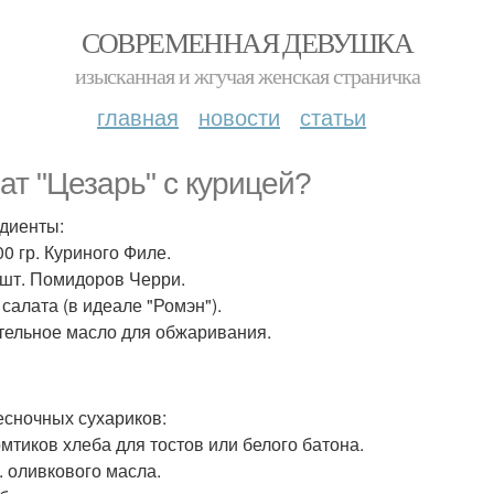
СОВРЕМЕННАЯ ДЕВУШКА
изысканная и жгучая женская страничка
главная
новости
статьи
ат "Цезарь" с курицей?
диенты:
00 гр. Куриного Филе.
 шт. Помидоров Черри.
 салата (в идеале "Ромэн").
тельное масло для обжаривания.
есночных сухариков:
омтиков хлеба для тостов или белого батона.
л. оливкового масла.