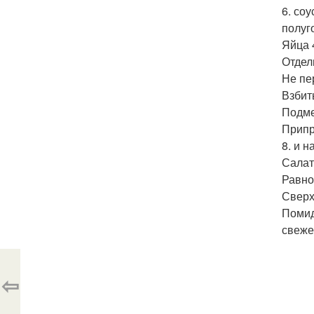
6. со
полуг
Яйца 
Отдел
Не пе
Взбит
Подме
Припр
8. и н
Салат
Равно
Сверх
Помид
свеже
⇦