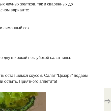
рых яичных желтков, так и сваренных до
асном варианте:
и лимонный сок.
по дну широкой неглубокой салатницы.
ть оставшимся соусом. Салат "Цезарь" подаём
и остыть. Приятного аппетита!
⇨