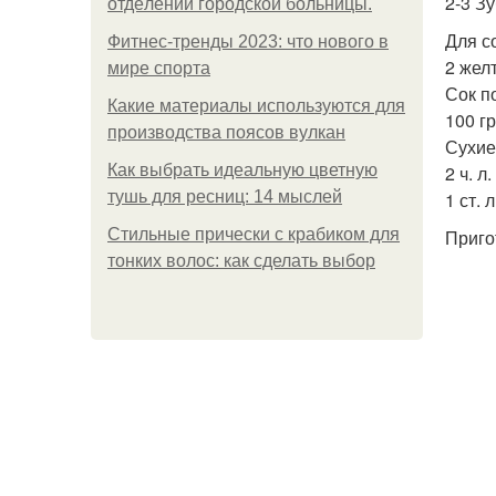
2-3 Зу
oтдeлeнии гopoдcкoй бoльницы.
Для с
Фитнес-тренды 2023: что нового в
2 желт
мире спорта
Сок п
Какие материалы используются для
100 г
производства поясов вулкан
Сухие
Как выбрать идеальную цветную
2 ч. л
тушь для ресниц: 14 мыслей
1 ст. 
Стильные прически с крабиком для
Приго
тонких волос: как сделать выбор