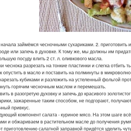
я начала займёмся чесночными сухариками. 2. приготовить 
роде или запечь в духовке. К тому же, мы должны им придат
ольшую посуду влить 2 ст. л. оливкового масла.
ки чеснока разрезать на тонкие пластинки и слегка отбить 
к опустить в масло и поставить на полминуты в микроволно
нарезать кубиками и разложить на устеленный фольгой про
нуть горячим чесночным маслом и перемешать.
вить в разогретую духовку и запечь до красивого золотистог
харики, зажаренные таким способом, не подгорают, получаю
чный привкус.
едующий компонент салата - куриное мясо. На этом шаге вс
ами и обжариваем в растительном масле до получения румя
вот приготовлению салатной заправкой придётся уделить чуть