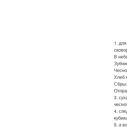
1. дл
сково
В неб
Зубчи
Чесно
Хлеб 
Сбрыз
Отпра
3. су
чесно
4. сл
кубик
5. а 