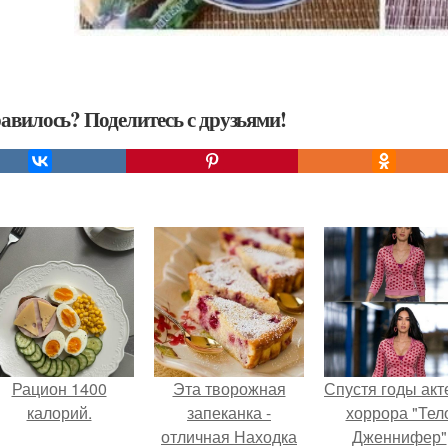
авилось? Поделитесь с друзьями!
Рацион 1400
Эта творожная
Спустя годы ак
калорий.
запеканка -
хоррора "Тел
отличная Находка
Дженнифер"