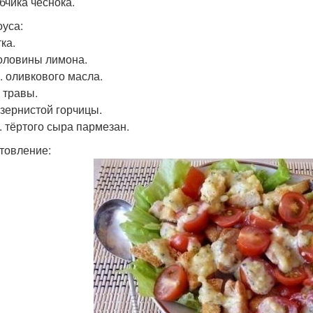
бчика чеснока.
оуса:
ка.
оловины лимона.
р. оливкового масла.
 травы.
. зернистой горчицы.
л. тёртого сыра пармезан.
товление: