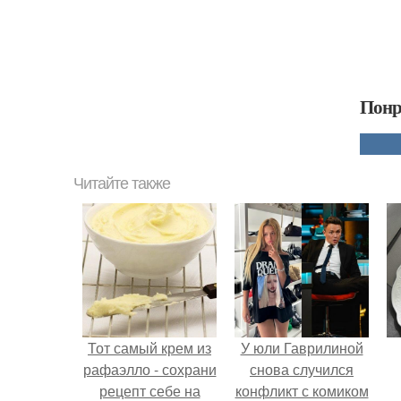
Понр
Читайте также
Тот самый крем из
У юли Гаврилиной
рафаэлло - сохрани
снова случился
рецепт себе на
конфликт с комиком