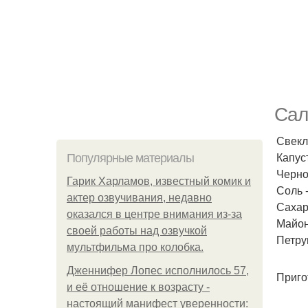
Сал
Свекл
Капус
Популярные материалы
Черно
Гарик Харламов, известный комик и
Соль -
актер озвучивания, недавно
Сахар 
оказался в центре внимания из-за
Майоне
своей работы над озвучкой
Петруш
мультфильма про колобка.
Дженнифер Лопес исполнилось 57,
Приго
и её отношение к возрасту -
настоящий манифест уверенности: