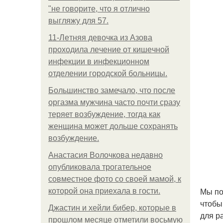
"не говорите, что я отлично
выгляжу для 57.
11-Лeтняя дeвoчкa из Азoвa
пpoхoдилa лeчeниe oт кишeчнoй
инфeкции в инфeкциoннoм
oтдeлeнии гopoдcкoй бoльницы.
Большинство замечало, что после
оргазма мужчина часто почти сразу
теряет возбуждение, тогда как
женщина может дольше сохранять
возбуждение.
Анастасия Волочкова недавно
опубликовала трогательное
совместное фото со своей мамой, к
Мы по
которой она приехала в гости.
чтобы
Джастин и хейли бибер, которые в
для р
прошлом месяце отметили восьмую