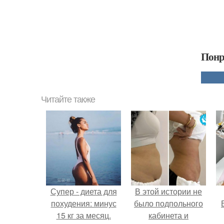
Понр
Читайте также
Супер - диета для
В этой истории не
похудения: минус
было подпольного
15 кг за месяц.
кабинета и