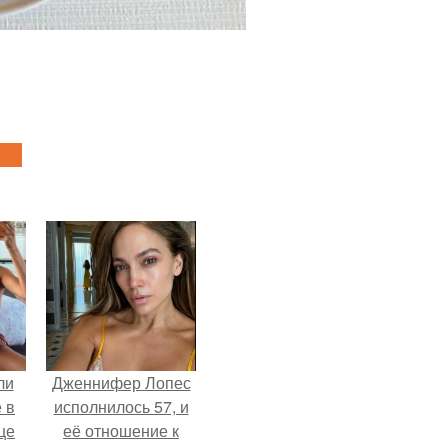
ли
Дженнифер Лопес
 в
исполнилось 57, и
це
её отношение к