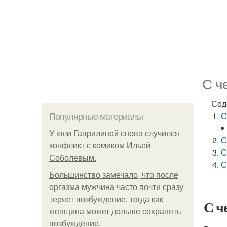
С ч
Сод
С
Популярные материалы
У юли Гаврилиной снова случился
С
конфликт с комиком Ильей
С
Соболевым.
С
Большинство замечало, что после
оргазма мужчина часто почти сразу
теряет возбуждение, тогда как
С ч
женщина может дольше сохранять
возбуждение.