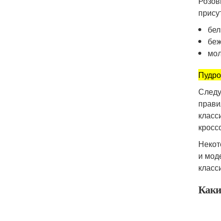
Розов
прису
бел
бе
мол
Пудро
Следу
прави
класс
кросс
Некот
и мод
класс
Каки