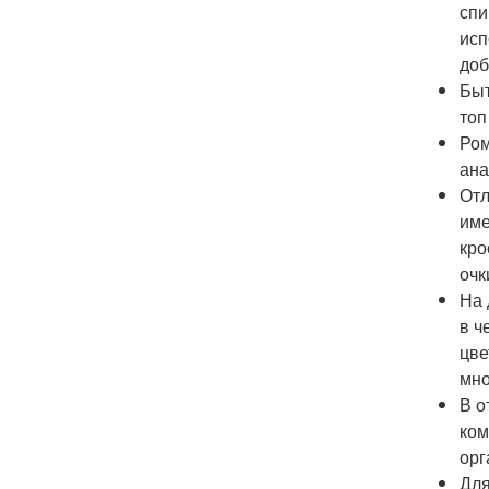
спи
исп
доб
Быт
топ
Ром
ана
Отл
име
кро
очк
На 
в ч
цве
мно
В о
ком
орг
Для