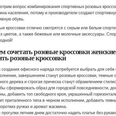
отрим вопрос комбинирования спортивных розовых кроссо
ина населения, потому и производители создают спортивну
ивную обувь.
ые кроссовки отлично смотрятся с серым или белым спор
х цветов, а также бежевые или молочные аксессуары. Спор
модной!
ем сочетать розовые кроссовки женские
ить розовые кроссовки
 создания офисного наряда потребуется выбрать для себя
олнении, завершением станут розовые кроссовки, темные 
ного дерева и строгая прическа станут обрамлением стили
бы сформировать образ для городской повседневности, дос
ны, добавить топ свободного кроя, украшенный горизонталь
ет приталенного типа в черном исполнении, добавить темн
коротких ручках и аромат жасмина.
 прогулки летним днем достаточно надеть платье без рука