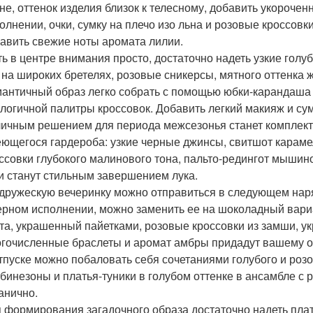
не, оттенок изделия близок к телесному, добавить укороче
олнении, очки, сумку на плечо изо льна и розовые кроссовк
авить свежие ноты аромата лилии.
ь в центре внимания просто, достаточно надеть узкие гол
 на широких бретелях, розовые сникерсы, мятного оттенка 
античный образ легко собрать с помощью юбки-карандаша с
логичной палитры кроссовок. Добавить легкий макияж и су
ичным решением для периода межсезонья станет комплект
ющегося гардероба: узкие черные джинсы, свитшот караме
ссовки глубокого малинового тона, пальто-редингот мышиног
и станут стильным завершением лука.
дружескую вечеринку можно отправиться в следующем наря
ерном исполнении, можно заменить ее на шоколадный вариа
та, украшенный пайетками, розовые кроссовки из замши, 
гочисленные браслеты и аромат амбры придадут вашему об
тпуске можно побаловать себя сочетаниями голубого и розо
бинезоны и платья-туники в голубом оттенке в ансамбле с 
анично.
 формирования загадочного образа достаточно надеть плат