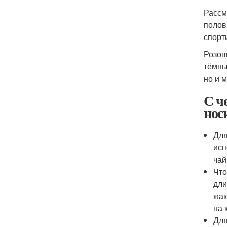
Рассм
полов
спорт
Розов
тёмны
но и 
С ч
нос
Для
исп
чай
Что
дли
жак
на 
Для