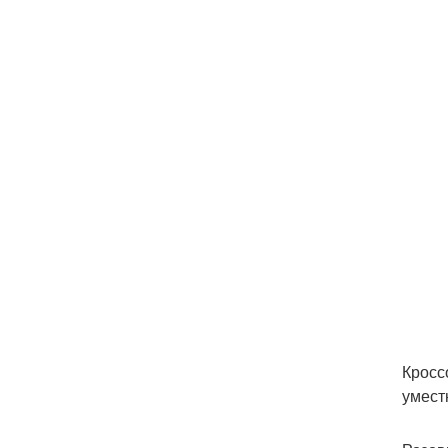
Кросс
умест