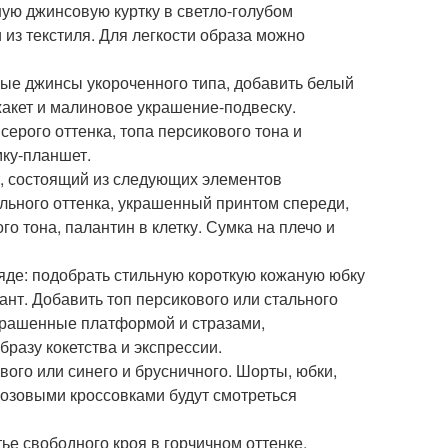
нную джинсовую куртку в светло-голубом
и из текстиля. Для легкости образа можно
убые джинсы укороченного типа, добавить белый
жакет и малиновое украшение-подвеску.
ерого оттенка, топа персикового тона и
мку-планшет.
, состоящий из следующих элементов
льного оттенка, украшенный принтом спереди,
о тона, палантин в клетку. Сумка на плечо и
де: подобрать стильную короткую кожаную юбку
нт. Добавить топ персикового или стального
украшенные платформой и стразами,
разу кокетства и экспрессии.
вого или синего и брусничного. Шорты, юбки,
розовыми кроссовками будут смотреться
ье свободного кроя в горчичном оттенке,