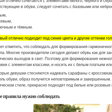
ый отлично сочетается с элементами белого, чёрного и серо
тствующие в обуви, следует сочетать с базовыми или небро
ым,
жевым,
очным и тёмным.
вый отлично подходит под синие цвета и другие оттенки гол
ет отметить, что соблюдать для формирования гармоничног
ла. Многие производители сегодня делают обувь как для зан
ических выходов в свет. Поэтому для формирования нежног
овки с элементам классики, и носить их с белым платьем ил
орые девушки стесняются надевать сарафаны с кроссовкам
ель обуви, образ получится неповторимым и завершенным. 
ическом стиле, прекрасно подходят под белые или розовые 
е правила нужно соблюдать