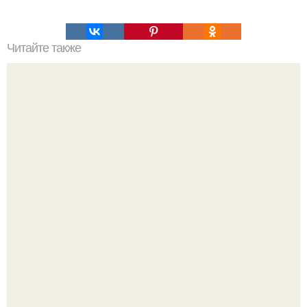
Читайте также
Откройте для себя ТОП-10 мудрых высказываний
пророка Мухаммада