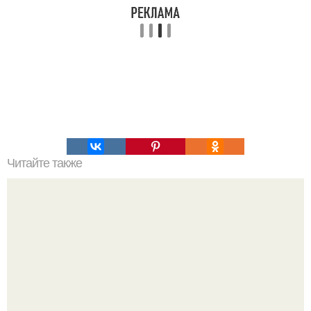
Читайте также
Пп печенье из овсяной муки. 5 рецептов полезного ПП-
печенья.