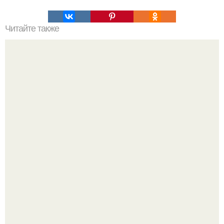
Читайте также
Пп печенье из овсяной муки. 5 рецептов полезного ПП-
печенья.