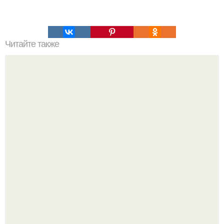
Читайте также
Упражнения против обвисшей внутренней стороны
бедер и ягодиц.