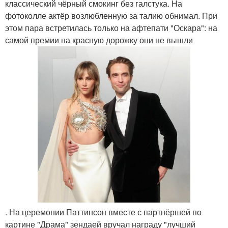
классический чёрный смокинг без галстука. На
фотоколле актёр возлюбленную за талию обнимал. При
этом пара встретилась только на афтепати "Оскара": на
самой премии на красную дорожку они не вышли
. На церемонии Паттинсон вместе с партнёршей по
картине "Драма" зендаей вручал награду "лучший