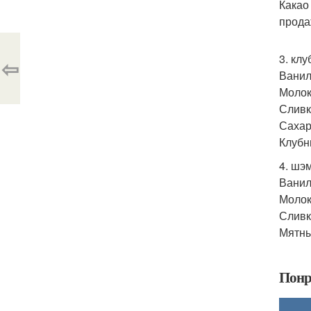
Какао 
прода
3. кл
⇦
Ванил
Молоко
Сливк
Сахар 
Клубн
4. шэ
Ванил
Молоко
Сливк
Мятный
Понр