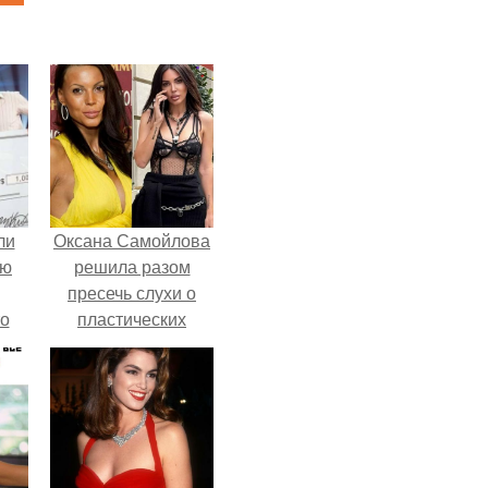
ли
Оксана Самойлова
юю
решила разом
пресечь слухи о
то
пластических
операциях и
?
публично
прояснила
ситуацию.