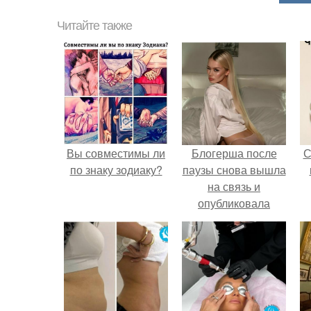
Читайте также
Вы совместимы ли
Блогерша после
С
по знаку зодиаку?
паузы снова вышла
на связь и
опубликовала
свежую серию
кадров из спальни.