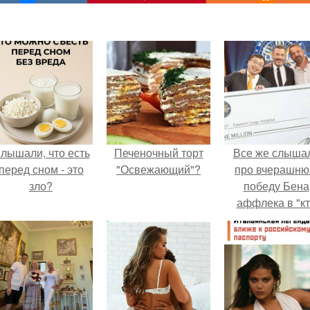
лышали, что есть
Печеночный торт
Все же слыша
перед сном - это
"Освежающий"?
про вчерашн
зло?
победу Бена
аффлека в "к
хочет стать
миллионером