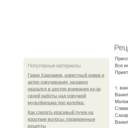
Рец
Приго
Все и
Популярные материалы
Прият
Гарик Харламов, известный комик и
актер озвучивания, недавно
1. ва
оказался в центре внимания из-за
Ванил
своей работы над озвучкой
Молоко
мультфильма про колобка.
Сливк
Как сделать красивый пучок на
Сахар 
короткие волосы: проверенные
Ваниль
рецепты