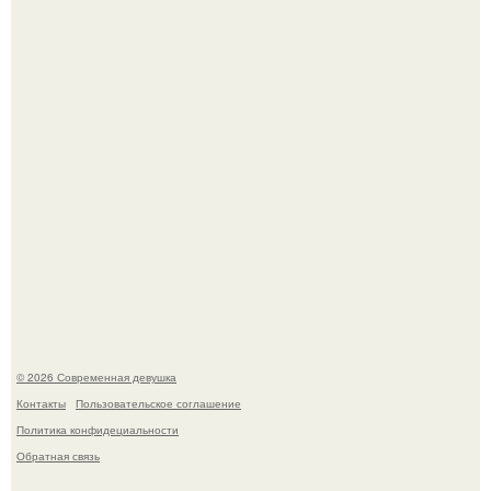
Большинство замечало, что после оргазма мужчина
часто почти сразу теряет возбуждение, тогда как
женщина может дольше сохранять возбуждение.
Платье, которое до сих пор вызывает споры спустя годы.
© 2026 Современная девушка
Контакты
Пользовательское соглашение
Политика конфидециальности
Обратная связь