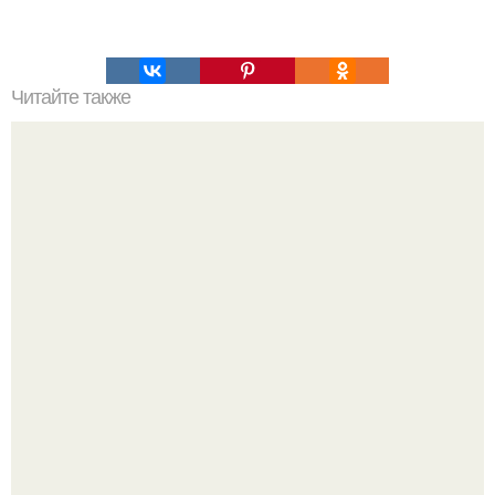
Читайте также
Пп печенье из овсяной муки. 5 рецептов полезного ПП-
печенья.