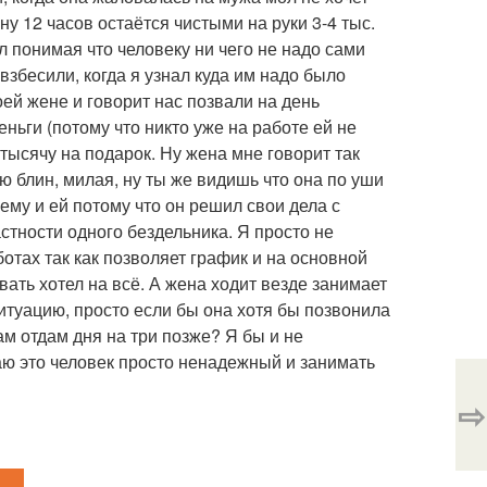
ну 12 часов остаётся чистыми на руки 3-4 тыс.
ал понимая что человеку ни чего не надо сами
 взбесили, когда я узнал куда им надо было
оей жене и говорит нас позвали на день
ньги (потому что никто уже на работе ей не
 тысячу на подарок. Ну жена мне говорит так
рю блин, милая, ну ты же видишь что она по уши
ему и ей потому что он решил свои дела с
стности одного бездельника. Я просто не
ботах так как позволяет график и на основной
вать хотел на всё. А жена ходит везде занимает
 ситуацию, просто если бы она хотя бы позвонила
ам отдам дня на три позже? Я бы и не
таю это человек просто ненадежный и занимать
⇨