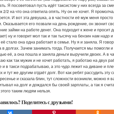
ать. Я посоветовал пусть идёт таксистом у них всегда за сме
к 2/2 на что она ответила опять. Ну он не хочет. Я промолч
рется. И вот эта девушка, а в частности её муж меня просто
и. Оказывается его позвали на день рождение, он звонит св
ние займи на работе денег. Она подходит к жене и просит де
ает) ну и говорит мол так и так тысячу на бензин нам надо и
 её стало она одна работает в семье. Ну я и заняла. Я гово
а в долгах. Зачем занимать тогда. Получается мы помогли и 
ью её, а она пошла и заняла деньги выручили двоих. А в ча
аю как так мужик и не хочет работать, я работаю на двух ра
е и в такси подрабатываю, а это чудо лежит на диване и пле
их и тут же другим отдаёт долг. Вот как ребят рассудить эту
кресенье и сказала блин, тут сложности возникли, можно я в
итывал на долг и дождался бы своей зарплаты, а так я счи
 этого таким людям нельзя.
авилось? Поделитесь с друзьями!