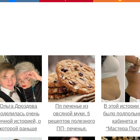
Ольга Дроздова
Пп печенье из
В этой истории
поделилась очень
овсяной муки. 5
было подпольн
ичной историей, о
рецептов полезного
кабинета и
которой раньше
ПП- печенья.
"Мастера Пос
очти не говорила.
Двухнедельн