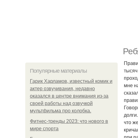
Реб
Прави
тысяч
Популярные материалы
прохо
Гарик Харламов, известный комик и
мне н
актер озвучивания, недавно
сказал
оказался в центре внимания из-за
прави
своей работы над озвучкой
Говори
мультфильма про колобка.
долги.
Фитнес-тренды 2023: что нового в
что ж
мире спорта
крича
при р