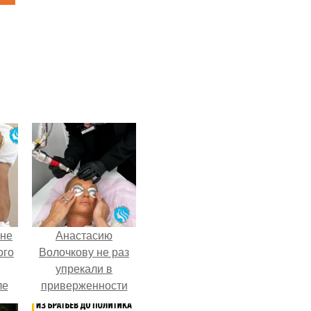
 не
Анастасию
ого
Волочкову не раз
упрекали в
ле
приверженности
ых
устаревшим бьюти -