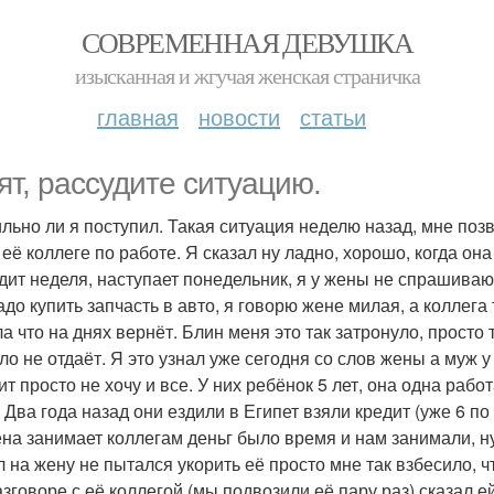
СОВРЕМЕННАЯ ДЕВУШКА
изысканная и жгучая женская страничка
главная
новости
статьи
ят, рассудите ситуацию.
льно ли я поступил. Такая ситуация неделю назад, мне поз
 её коллеге по работе. Я сказал ну ладно, хорошо, когда он
дит неделя, наступает понедельник, я у жены не спрашиваю 
адо купить запчасть в авто, я говорю жене милая, а коллега 
а что на днях вернёт. Блин меня это так затронуло, просто 
ло не отдаёт. Я это узнал уже сегодня со слов жены а муж у
т просто не хочу и все. У них ребёнок 5 лет, она одна рабо
 Два года назад они ездили в Египет взяли кредит (уже 6 по
ена занимает коллегам деньг было время и нам занимали, ну
л на жену не пытался укорить её просто мне так взбесило, ч
азговоре с её коллегой (мы подвозили её пару раз) сказал е