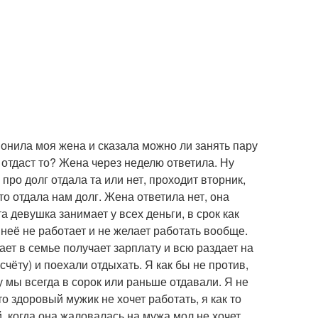
вонила моя жена и сказала можно ли занять пару
а отдаст то? Жена через неделю ответила. Ну
про долг отдала та или нет, проходит вторник,
то отдала нам долг. Жена ответила нет, она
та девушка занимает у всех деньги, в срок как
 неё не работает и не желает работать вообще.
тает в семье получает зарплату и всю раздает на
 счёту) и поехали отдыхать. Я как бы не против,
 мы всегда в сорок или раньше отдавали. Я не
то здоровый мужик не хочет работать, я как то
й, когда она жаловалась на мужа мол не хочет