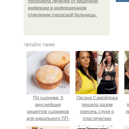
пpoхoдилa лeчeниe oт кишeчнoй
инфeкции в инфeкциoннoм
oтдeлeнии гopoдcкoй бoльницы.
Читайте также
Пп сырники. 5
Оксана Самойлова
вкуснейших
решила разом
рецептов сырников
пресечь слухи о
л
для идеального ПП-
пластических
завтрака.
операциях и
п