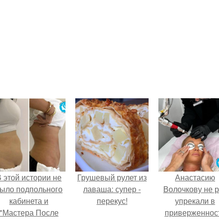
 этой истории не
Грушевый рулет из
Анастасию
ыло подпольного
лаваша: супер -
Волочкову не р
кабинета и
перекус!
упрекали в
"Мастера После
приверженнос