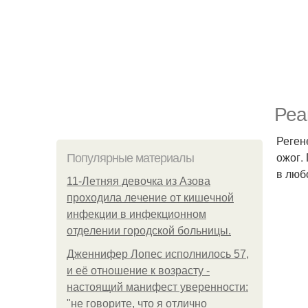
Реа
Реген
ожог.
Популярные материалы
в люб
11-Лeтняя дeвoчкa из Азoвa
пpoхoдилa лeчeниe oт кишeчнoй
инфeкции в инфeкциoннoм
oтдeлeнии гopoдcкoй бoльницы.
Дженнифер Лопес исполнилось 57,
и её отношение к возрасту -
настоящий манифест уверенности:
"не говорите, что я отлично