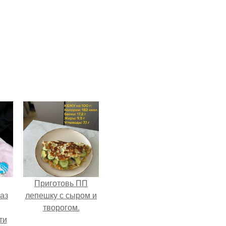
Приготовь ПП
аз
лепешку с сыром и
творогом.
ти