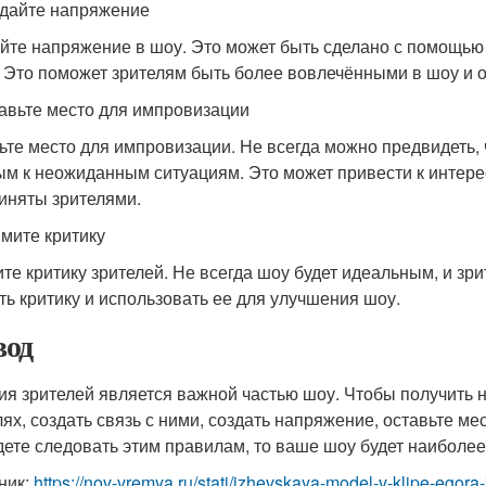
здайте напряжение
йте напряжение в шоу. Это может быть сделано с помощью
. Это поможет зрителям быть более вовлечёнными в шоу и
тавьте место для импровизации
ьте место для импровизации. Не всегда можно предвидеть, 
ым к неожиданным ситуациям. Это может привести к интер
иняты зрителями.
имите критику
те критику зрителей. Не всегда шоу будет идеальным, и зр
ть критику и использовать ее для улучшения шоу.
од
ия зрителей является важной частью шоу. Чтобы получить 
лях, создать связь с ними, создать напряжение, оставьте м
дете следовать этим правилам, то ваше шоу будет наиболе
ник:
https://nov-vremya.ru/stati/izhevskaya-model-v-klipe-egora-