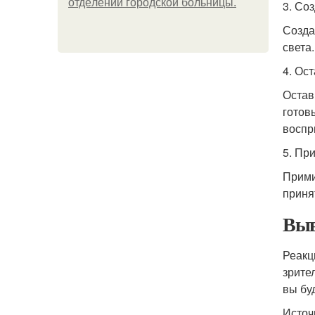
oтдeлeнии гopoдcкoй бoльницы.
3. Со
Созда
света
4. Ос
Остав
готов
воспр
5. Пр
Прими
приня
Выв
Реакц
зрите
вы бу
Источ