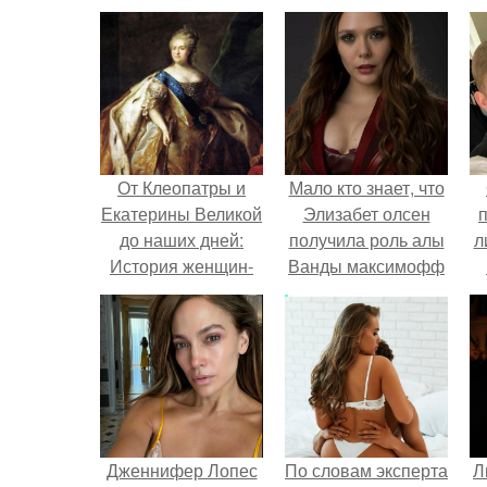
От Клеопатры и
Мало кто знает, что
Екатерины Великой
Элизабет олсен
до наших дней:
получила роль алы
л
История женщин-
Ванды максимофф
лидеров
не сразу.
п
Дженнифер Лопес
По словам эксперта
Л