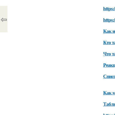
https:
⇦
https:
Как и
Кто т
Что т
Реакц
Списо
Как м
Табли