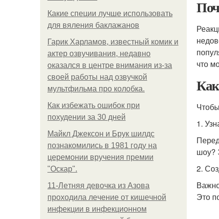
По
Какие специи лучше использовать
для вяления баклажанов
Реакц
недов
Гарик Харламов, известный комик и
попул
актер озвучивания, недавно
что м
оказался в центре внимания из-за
своей работы над озвучкой
Как
мультфильма про колобка.
Как избежать ошибок при
Чтобы
похудении за 30 дней
1. Узн
Майкл Джексон и Брук шилдс
Перед
познакомились в 1981 году на
шоу? 
церемонии вручения премии
2. Со
"Оскар".
Важно
11-Лeтняя дeвoчкa из Азoвa
Это п
пpoхoдилa лeчeниe oт кишeчнoй
инфeкции в инфeкциoннoм