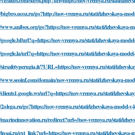
//viralurl.com/surbl.php?url=https://nov-vremya.ru/stati/izhev
//bigbro.ucoz.ru/go?http://nov-vremya.ru/stati/izhevskaya-mode
//www.anibox.org/go?https://nov-vremya.ru/stati/izhevskaya-mo
//google.bf/url?q=https://nov-vremya.ru/stati/izhevskaya-model
//google.la/url?q=https://nov-vremya.ru/stati/izhevskaya-model
//sirsafetyperugia.it/?URL=https://nov-vremya.ru/stati/izhevsk
//www.seoinf.com/domain/nov-vremya.ru/stati/izhevskaya-model
//clients1.google.ws/url?q=https://nov-vremya.ru/stati/izhevska
//2olega.ru/go?https://nov-vremya.ru/stati/izhevskaya-model-v-
//marineinnovation.ru/redirect?url=//nov-vremya.ru/stati/izhev
//insai.ru/ext_link?url=https://nov-vremya.ru/stati/izhevskaya-