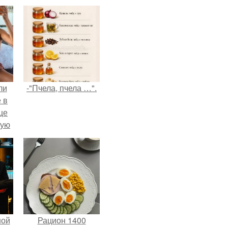
ли
-"Пчела, пчела …".
 в
це
мую
зали
с
ной
Рацион 1400