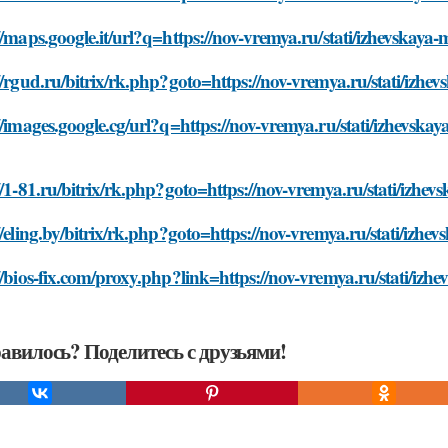
//maps.google.it/url?q=https://nov-vremya.ru/stati/izhevskaya-
//rgud.ru/bitrix/rk.php?goto=https://nov-vremya.ru/stati/izhev
//images.google.cg/url?q=https://nov-vremya.ru/stati/izhevskay
//1-81.ru/bitrix/rk.php?goto=https://nov-vremya.ru/stati/izhev
//eling.by/bitrix/rk.php?goto=https://nov-vremya.ru/stati/izhe
//bios-fix.com/proxy.php?link=https://nov-vremya.ru/stati/izhe
авилось? Поделитесь с друзьями!