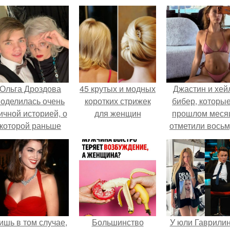
Ольга Дроздова
45 крутых и модных
Джастин и хей
поделилась очень
коротких стрижек
бибер, которые
ичной историей, о
для женщин
прошлом меся
которой раньше
отметили вось
очти не говорила.
годовщину
помолвки, пока
новые фото 
совместного
отдыха.
ишь в том случае,
Большинство
У юли Гаврили