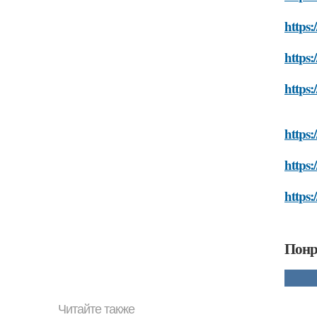
https:
https:
https:
https:
https:
https:
Понр
Читайте также