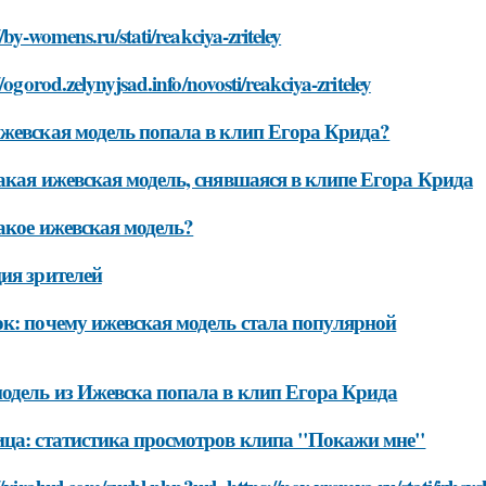
//by-womens.ru/stati/reakciya-zriteley
//ogorod.zelynyjsad.info/novosti/reakciya-zriteley
жевская модель попала в клип Егора Крида?
акая ижевская модель, снявшаяся в клипе Егора Крида
акое ижевская модель?
ия зрителей
к: почему ижевская модель стала популярной
одель из Ижевска попала в клип Егора Крида
ца: статистика просмотров клипа "Покажи мне"