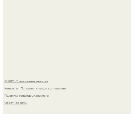
Мы привыкли считать сахар обычной и безобидной
частью ежедневного рациона.
© 2026 Современная девушка
Контакты
Пользовательское соглашение
Политика конфидециальности
Обратная связь