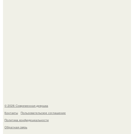
-"Пчела, пчела …".
Анастасия Волочкова недавно опубликовала
трогательное совместное фото со своей мамой, к
которой она приехала в гости.
© 2026 Современная девушка
Контакты
Пользовательское соглашение
Политика конфидециальности
Обратная связь