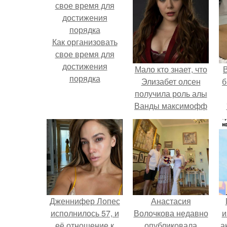
Как организовать
свое время для
достижения
Мало кто знает, что
В
порядка
Элизабет олсен
б
получила роль алы
Ванды максимофф
не сразу.
Дженнифер Лопес
Анастасия
исполнилось 57, и
Волочкова недавно
и
её отношение к
опубликовала
а