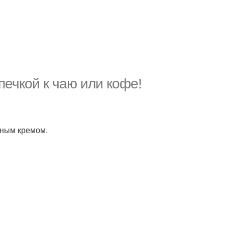
ечкой к чаю или кофе!
чным кремом.