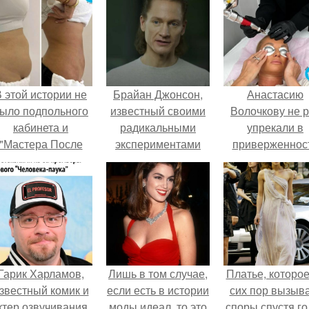
 этой истории не
Брайан Джонсон,
Анастасию
ыло подпольного
известный своими
Волочкову не р
кабинета и
радикальными
упрекали в
"Мастера После
экспериментами
приверженнос
Двухнедельных
над собственным
устаревшим бью
Курсов".
телом, уверен, что
процедурам.
путь к бессмертию
уже почти пройден.
Гарик Харламов,
Лишь в том случае,
Платье, которое
звестный комик и
если есть в истории
сих пор вызыв
ктер озвучивания,
моды идеал, то это
споры спустя го