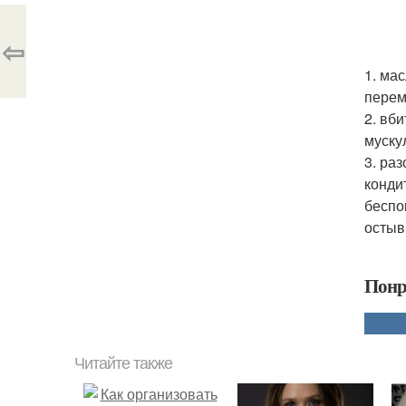
⇦
1. ма
перем
2. вб
муску
3. ра
конди
беспо
остыв
Понр
Читайте также