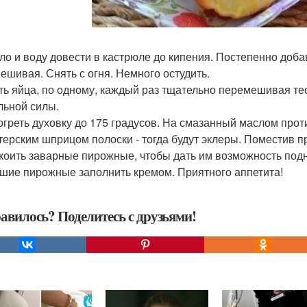
сло и воду довести в кастрюле до кипения. Постепенно доб
ешивая. Снять с огня. Немного остудить.
ить яйца, по одному, каждый раз тщательно перемешивая т
льной силы.
зогреть духовку до 175 градусов. На смазанный маслом про
терским шприцом полоски - тогда будут эклеры. Поместив пр
коить заварные пирожные, чтобы дать им возможность подня
шие пирожные заполнить кремом. Приятного аппетита!
авилось? Поделитесь с друзьями!