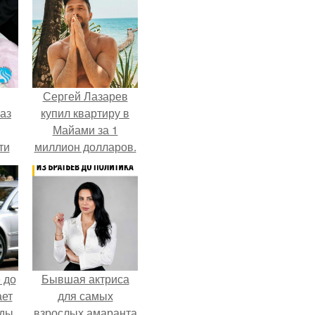
Сергей Лазарев
аз
купил квартиру в
Майами за 1
ти
миллион долларов.
ти -
 до
Бывшая актриса
ает
для самых
ды.
взрослых амаранта