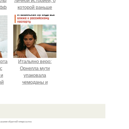
алы
личной историей, о
офф
которой раньше
почти не говорила.
ерта
Итальяно веро:
с
Орнелла мути
 и
упаковала
ой
чемоданы и
готовится
ой
обзавестись
на
красным
паспортом.
казании обратной гиперссылки.