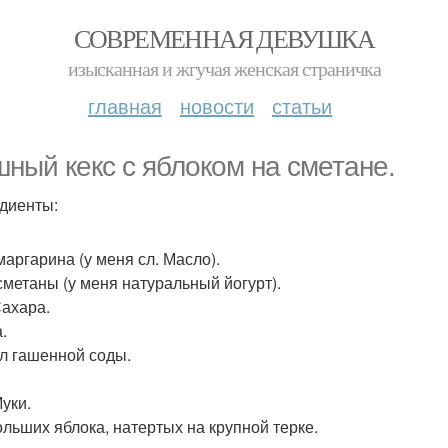
СОВРЕМЕННАЯ ДЕВУШКА
изысканная и жгучая женская страничка
главная
новости
статьи
ный кекс с яблоком на сметане.
диенты:
маргарина (у меня сл. Масло).
 сметаны (у меня натуральный йогурт).
Сахара.
.
. л гашенной соды.
Муки.
ольших яблока, натертых на крупной терке.