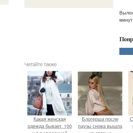
Вылож
минут
Понр
Читайте также
Какая женская
Блогерша после
С
одежда бывает. 100
паузы снова вышла