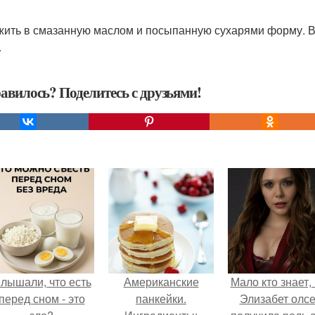
ить в смазанную маслом и посыпанную сухарями форму. Вып
.
авилось? Поделитесь с друзьями!
лышали, что есть
Американские
Мало кто знает, 
перед сном - это
панкейки.
Элизабет олс