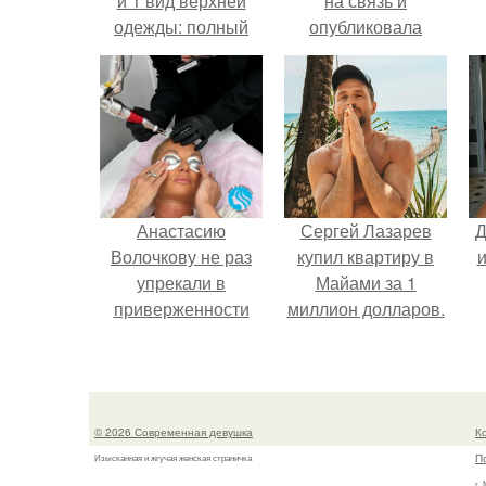
и 1 вид верхней
на связь и
одежды: полный
опубликовала
словарь видов
свежую серию
пальто, курток и
кадров из спальни.
прочего
Анастасию
Сергей Лазарев
Д
Волочкову не раз
купил квартиру в
и
упрекали в
Майами за 1
приверженности
миллион долларов.
устаревшим бьюти -
процедурам.
© 2026 Современная девушка
К
П
Изысканная и жгучая женская страничка
г.