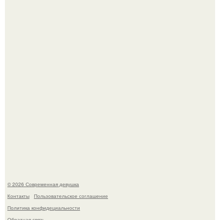
Лишь в том случае, если есть в истории моды идеал, то
это Синди Кроуфорд.
Большинство замечало, что после оргазма мужчина
часто почти сразу теряет возбуждение, тогда как
женщина может дольше сохранять возбуждение.
© 2026 Современная девушка
Контакты
Пользовательское соглашение
Политика конфидециальности
Обратная связь