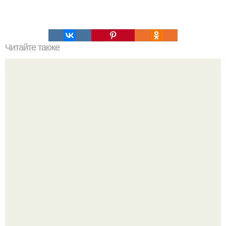
Читайте также
ПП- Рацион на 1200-1500 ккал от Workout!