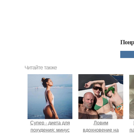
Понр
Читайте также
Супер - диета для
Ловим
похудения: минус
вдохновение на
п