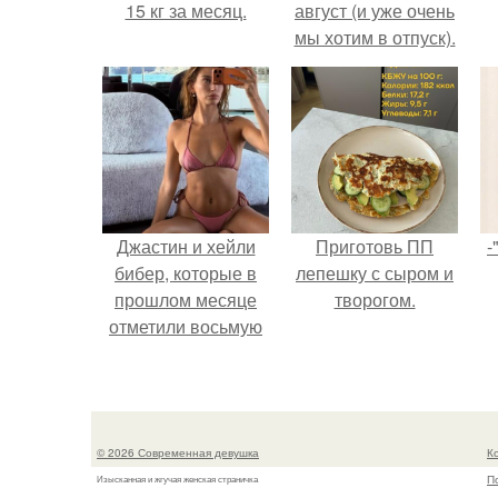
15 кг за месяц.
август (и уже очень
мы хотим в отпуск).
к
Джастин и хейли
Приготовь ПП
-
бибер, которые в
лепешку с сыром и
прошлом месяце
творогом.
отметили восьмую
годовщину
помолвки, показали
новые фото с
совместного
© 2026 Современная девушка
К
отдыха.
П
Изысканная и жгучая женская страничка