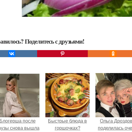
авилось? Поделитесь с друзьями!
Блогерша после
Быстрые блюда в
Ольга Дроздо
аузы снова вышла
горшочках?
поделилась оч