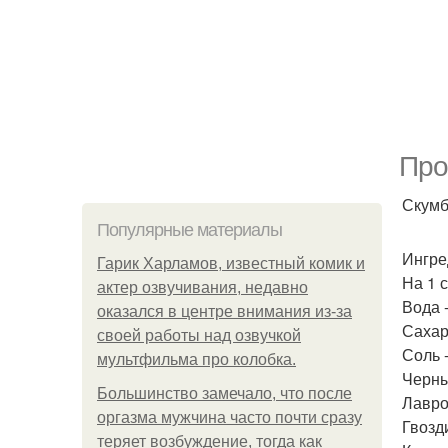
Про
Скумб
Популярные материалы
Ингре
Гарик Харламов, известный комик и
На 1 
актер озвучивания, недавно
Вода -
оказался в центре внимания из-за
Сахар 
своей работы над озвучкой
Соль - 
мультфильма про колобка.
Черны
Большинство замечало, что после
Лавро
оргазма мужчина часто почти сразу
Гвозди
теряет возбуждение, тогда как