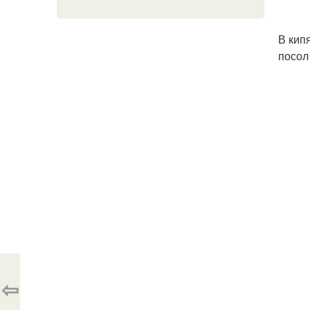
В кип
посол 
⇦