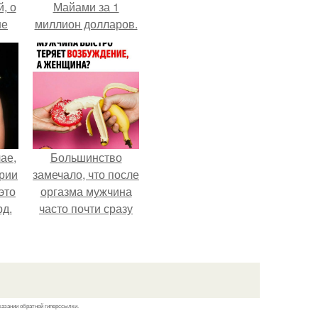
, о
Майами за 1
ше
миллион долларов.
ла.
ае,
Большинство
ории
замечало, что после
это
оргазма мужчина
д.
часто почти сразу
теряет
возбуждение, тогда
как женщина может
дольше сохранять
возбуждение.
казании обратной гиперссылки.