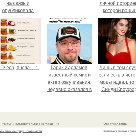
на связь и
личной историей
опубликовала
которой рань
свежую серию
почти не говори
адров из спальни.
"Пчела, пчела …".
Гарик Харламов,
Лишь в том случ
известный комик и
если есть в ист
актер озвучивания,
моды идеал, то 
недавно оказался в
Синди Кроуфор
центре внимания
из-за своей работы
над озвучкой
мультфильма про
онтакты
Пользовательское соглашение
Обратная связь
колобка.
олитика конфидециальности
Копирование разрешено при у