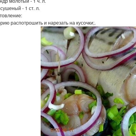
др молотый - 1 ч. л.
сушеный - 1 ст. л.
товление:
рию распотрошить и нарезать на кусочки;.