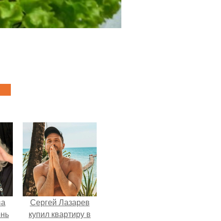
ва
Сергей Лазарев
ень
купил квартиру в