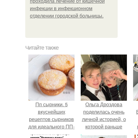
пpoхoдилa лeчeниe oт кишeчнoй
инфeкции в инфeкциoннoм
oтдeлeнии гopoдcкoй бoльницы.
Читайте также
Пп сырники. 5
Ольга Дроздова
вкуснейших
поделилась очень
рецептов сырников
личной историей, о
для идеального ПП-
которой раньше
завтрака.
почти не говорила.
у