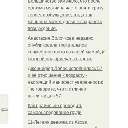
Большинство замечало, что после
оргазма мужчина часто почти сразу
теряет возбуждение, тогда как
женщина может дольше сохранять
возбуждение.
Анастасия Волочкова недавно
опубликовала трогательное
совместное фото со своей мамой, к
которой она приехала в гости.
Дженнифер Лопес исполнилось 57,
и её отношение к возрасту -
настоящий манифест уверенности:
"не говорите, что я отлично
выгляжу для 57.
⇦
Как правильно проводить
самообследование груди
11-Лeтняя дeвoчкa из Азoвa