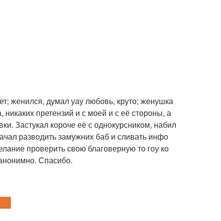
ет; женился, думал уау любовь, круто; женушка
 никаких претензий и с моей и с её стороны, а
ки. Застукал короче её с однокурсником, набил
начал разводить замужних баб и сливать инфо
 желание проверить свою благоверную то гоу ко
е анонимно. Спасибо.