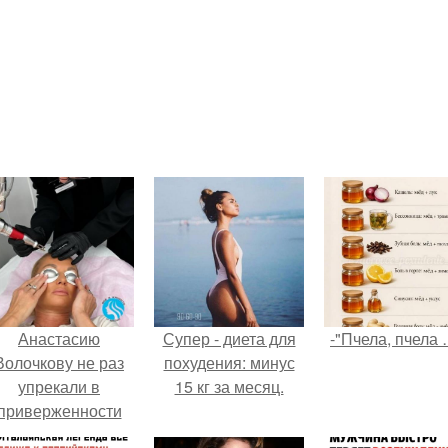
Анастасию
Супер - диета для
-"Пчела, пчела 
Волочкову не раз
похудения: минус
упрекали в
15 кг за месяц.
приверженности
старевшим бьюти -