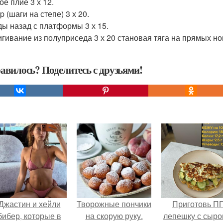
ое плие 3 х 12.
p (шаги на степе) 3 х 20.
ы назад с платформы 3 х 15.
гивание из полуприседа 3 х 20 становая тяга на прямых ног
авилось? Поделитесь с друзьями!
Джастин и хейли
Творожные пончики
Приготовь П
бибер, которые в
на скорую руку.
лепешку с сыро