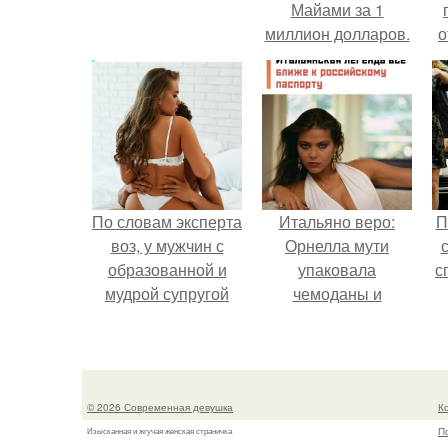
Майами за 1
миллион долларов.
о
п
По словам эксперта
Итальяно веро:
П
воз, у мужчин с
Орнелла мути
образованной и
упаковала
с
мудрой супругой
чемоданы и
вероятность
готовится
скоропостижной
обзавестись
смерти якобы на
красным
46% ниже.
паспортом.
© 2026 Современная девушка
К
П
Изысканная и жгучая женская страничка