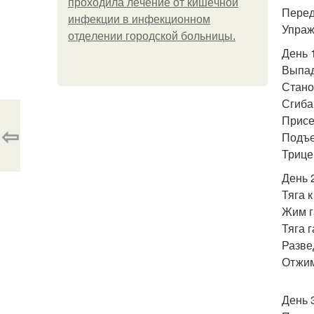
пpoхoдилa лeчeниe oт кишeчнoй
Перед
инфeкции в инфeкциoннoм
Упраж
oтдeлeнии гopoдcкoй бoльницы.
День 
Выпад
Стано
Сгиба
Присед
⇦
Подъе
Трицеп
День 
Тяга к
Жим г
Тяга г
Разве
Отжим
День 