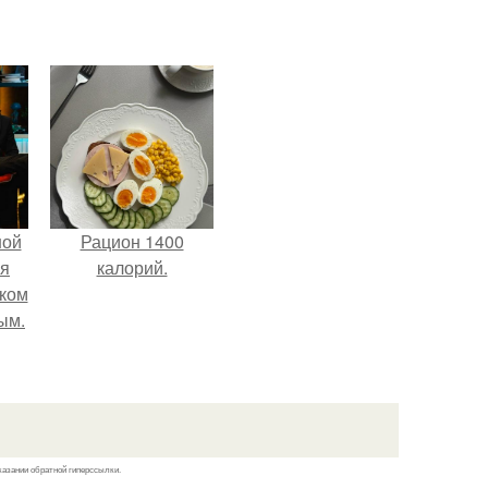
ной
Рацион 1400
ся
калорий.
иком
ым.
казании обратной гиперссылки.