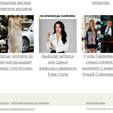
прошлом месяце
творогом.
тметили восьмую
годовщину
омолвки, показали
новые фото с
совместного
отдыха.
латье, которое до
Бывшая актриса
У юли Гаврили
сих пор вызывает
для самых
снова случил
поры спустя годы.
взрослых амаранта
конфликт с ком
Хэнк стала
Ильей Соболев
сенатором в
Колумбии.
онтакты
Пользовательское соглашение
Обратная связь
олитика конфидециальности
Копирование разрешено при у