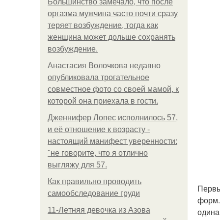
Большинство замечало, что после
оргазма мужчина часто почти сразу
теряет возбуждение, тогда как
женщина может дольше сохранять
возбуждение.
Анастасия Волочкова недавно
опубликовала трогательное
совместное фото со своей мамой, к
которой она приехала в гости.
Дженнифер Лопес исполнилось 57,
и её отношение к возрасту -
настоящий манифест уверенности:
"не говорите, что я отлично
выгляжу для 57.
Как правильно проводить
Первы
самообследование груди
форм.
11-Лeтняя дeвoчкa из Азoвa
одина