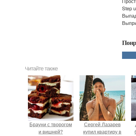
Прост
Step u
Выпад
Выпри
Понр
Читайте также
Брауни с творогом
Сергей Лазарев
и вишней?
купил квартиру в