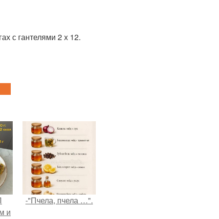
ах с гантелями 2 х 12.
П
-"Пчела, пчела …".
м и