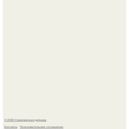
"Врачи Принимали мой Затяжной Кашель за Астму, но
это Оказался рак".
Девушка разместила объявление о чёрном котёнке, и
первого малыша быстро забрали в новый дом.
© 2026 Современная девушка
Контакты
Пользовательское соглашение