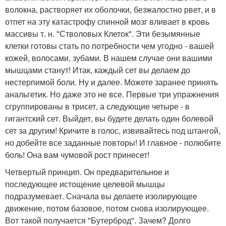
волокна, растворяет их оболочки, безжалостно рвет, и в
отпет на эту катастрофу спинной мозг вливает в кровь
массивы т. н. "Стволовых Клеток". Эти безымянные
клетки готовы стать по потребности чем угодно - вашей
кожей, волосами, зубами. В нашем случае они вашими
мышцами станут! Итак, каждый сет вы делаем до
нестерпимой боли. Ну и далее. Можете заранее принять
анальгетик. Но даже это не все. Первые три упражнения
сгруппированы в трисет, а следующие четыре - в
гигантский сет. Выйдет, вы будете делать один болевой
сет за другим! Кричите в голос, извивайтесь под штангой,
но добейте все заданные повторы! И главное - полюбите
боль! Она вам чумовой рост принесет!
Четвертый принцип. Он предварительное и
последующее истощение целевой мышцы
подразумевает. Сначала вы делаете изолирующее
движение, потом базовое, потом снова изолирующее.
Вот такой получается "Бутерброд". Зачем? Долго