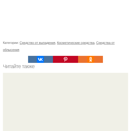
Категории:
Средство от выпадения
,
Косметические средства
,
Средства от
облысения
Читайте также
Фитнес - меню на целую неделю?