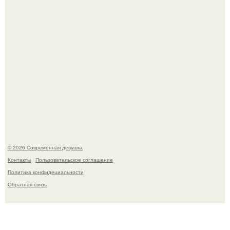
Большинство замечало, что после оргазма мужчина
часто почти сразу теряет возбуждение, тогда как
женщина может дольше сохранять возбуждение.
© 2026 Современная девушка
Контакты
Пользовательское соглашение
Политика конфидециальности
Обратная связь