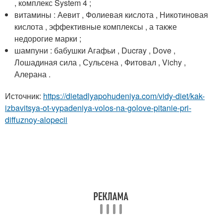
, комплекс System 4 ;
витамины : Аевит , Фолиевая кислота , Никотиновая
кислота , эффективные комплексы , а также
недорогие марки ;
шампуни : бабушки Агафьи , Ducray , Dove ,
Лошадиная сила , Сульсена , Фитовал , Vichy ,
Алерана .
Источник:
https://dietadlyapohudeniya.com/vidy-diet/kak-
izbavitsya-ot-vypadeniya-volos-na-golove-pitanie-pri-
diffuznoy-alopecii