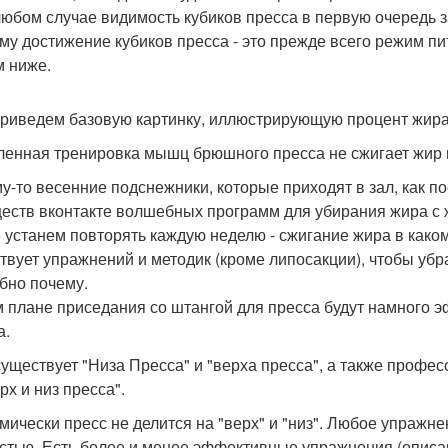
любом случае видимость кубиков пресса в первую очередь з
му достижение кубиков пресса - это прежде всего режим пи
 ниже.
риведем базовую картинку, иллюстрирующую процент жира и
иленная тренировка мышц брюшного пресса не сжигает жир в
у-то весенние подснежники, которые приходят в зал, как по
еств вконтакте волшебных программ для убирания жира с 
 устанем повторять каждую неделю - сжигание жира в како
твует упражнений и методик (кроме липосакции), чтобы убра
бно почему.
м плане приседания со штангой для пресса будут намного 
а.
 существует "Низа Пресса" и "верха пресса", а также проф
рх и низ пресса".
мически пресс не делится на "верх" и "низ". Любое упражн
стью. Есть более и менее эффективные упражнения (описано