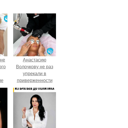
 не
Анастасию
ого
Волочкову не раз
упрекали в
ле
приверженности
ых
устаревшим бьюти -
процедурам.