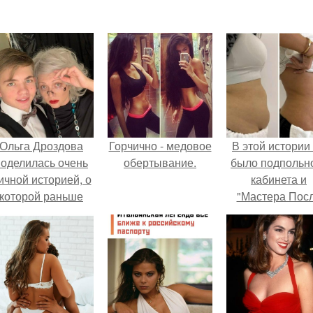
Ольга Дроздова
Горчично - медовое
В этой истории
поделилась очень
обертывание.
было подпольн
ичной историей, о
кабинета и
которой раньше
"Мастера Пос
очти не говорила.
Двухнедельн
Курсов".