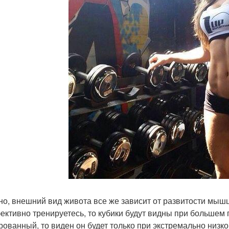
но, внешний вид живота все же зависит от развитости мышц
ективно тренируетесь, то кубики будут видны при большем 
рованный, то виден он будет только при экстремально низк