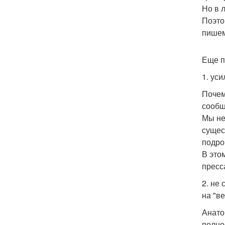
Но в 
Поэто
пишем
Еще п
1. ус
Почем
сообщ
Мы не
сущес
подро
В это
пресс
2. не
на "ве
Анато
полно