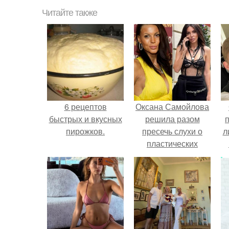
Читайте также
6 рецептов
Оксана Самойлова
быстрых и вкусных
решила разом
пирожков.
пресечь слухи о
л
пластических
операциях и
п
публично
прояснила
ситуацию.