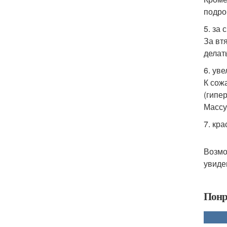
подро
5. за
За вт
делат
6. ув
К сож
(гипе
Массу
7. кр
Возмо
увиде
Понр