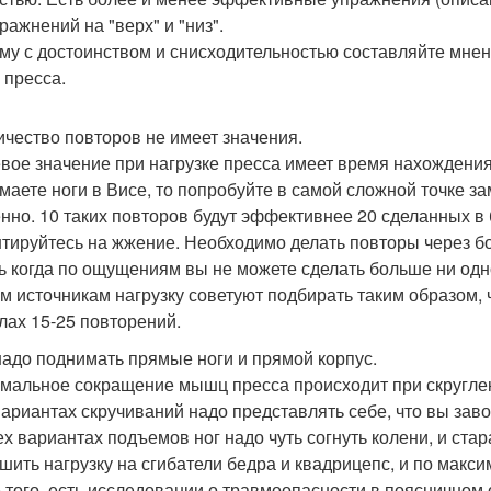
ражнений на "верх" и "низ".
му с достоинством и снисходительностью составляйте мнени
 пресса.
личество повторов не имеет значения.
вое значение при нагрузке пресса имеет время нахождения
маете ноги в Висе, то попробуйте в самой сложной точке за
нно. 10 таких повторов будут эффективнее 20 сделанных в
тируйтесь на жжение. Необходимо делать повторы через бо
ть когда по ощущениям вы не можете сделать больше ни од
м источникам нагрузку советуют подбирать таким образом,
лах 15-25 повторений.
 надо поднимать прямые ноги и прямой корпус.
мальное сокращение мышц пресса происходит при скруглен
вариантах скручиваний надо представлять себе, что вы зав
ех вариантах подъемов ног надо чуть согнуть колени, и стар
шить нагрузку на сгибатели бедра и квадрицепс, и по мак
 того, есть исследовании о травмоопасности в поясничном