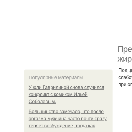
Пре
жир
Под ц
слабо
Популярные материалы
при о
У юли Гаврилиной снова случился
конфликт с комиком Ильей
Соболевым.
Большинство замечало, что после
оргазма мужчина часто почти сразу
теряет возбуждение, тогда как