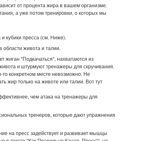
ависит от процента жира в вашем организме.
тания, а уже потом тренировки, о которых мы
 кубики пресса (см. Ниже).
 области живота и талии.
ет жиган "Подкачаться", нахватаются из
живота и штурмуют тренажеры для скручивания.
м-то конкретном месте невозможно. Не
ть жир только на животе или талии. Вот тут
эффективнее, чем атака на тренажеры для
ессиональных тренеров, которые дают упражнения
ение на пресс задействует и развивает мышцы
 в тексте "Как Правильно Качать Пресс"), но