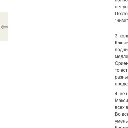
нет уп
Поэто
"низе"
⇦
3. ко
Ключе
подни
медле
Ориен
то ес
разны
преде
4. не
Макси
всех 
Во вс
умень
Кроме