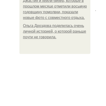
Джастин и хейли бибер, которые в
прошлом месяце отметили восьмую
.
годовщину помолвки, показали
новые фото с совместного отдыха.
Ольга Дроздова поделилась очень
личной историей, о которой раньше
почти не говорила.