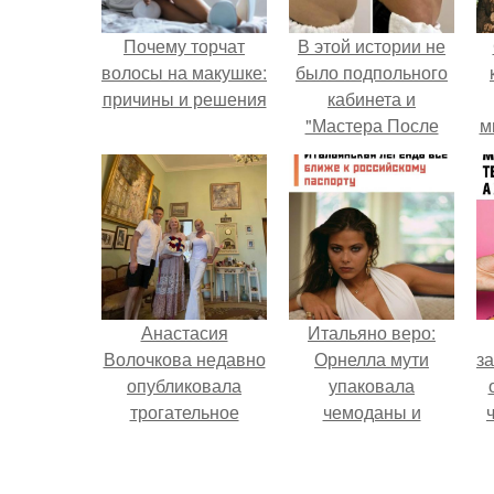
Почему торчат
В этой истории не
волосы на макушке:
было подпольного
причины и решения
кабинета и
"Мастера После
м
Двухнедельных
Курсов".
Анастасия
Итальяно веро:
Волочкова недавно
Орнелла мути
за
опубликовала
упаковала
трогательное
чемоданы и
совместное фото
готовится
со своей мамой, к
обзавестись
в
которой она
красным
к