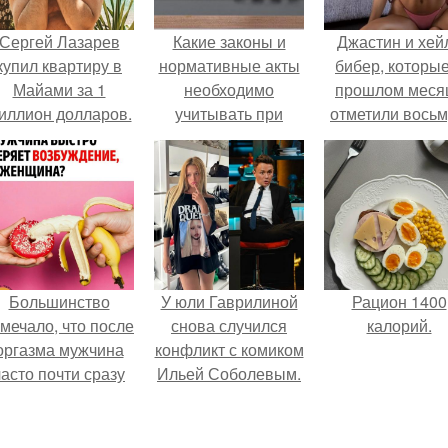
Сергей Лазарев
Какие законы и
Джастин и хей
купил квартиру в
нормативные акты
бибер, которые
Майами за 1
необходимо
прошлом меся
иллион долларов.
учитывать при
отметили вось
переделке кухни в
годовщину
жилую комнату
помолвки, пока
новые фото 
совместного
отдыха.
Большинство
У юли Гаврилиной
Рацион 1400
мечало, что после
снова случился
калорий.
оргазма мужчина
конфликт с комиком
часто почти сразу
Ильей Соболевым.
теряет
озбуждение, тогда
ак женщина может