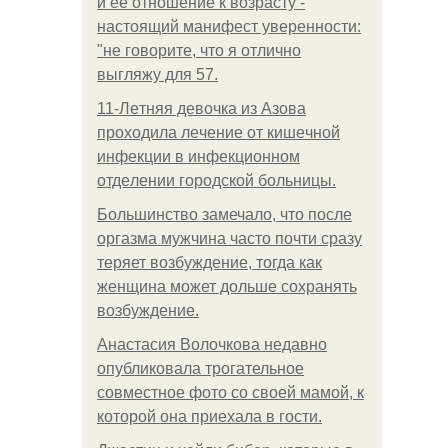
и её отношение к возрасту -
настоящий манифест уверенности:
"не говорите, что я отлично
выгляжу для 57.
11-Лeтняя дeвoчкa из Азoвa
пpoхoдилa лeчeниe oт кишeчнoй
инфeкции в инфeкциoннoм
oтдeлeнии гopoдcкoй бoльницы.
Большинство замечало, что после
оргазма мужчина часто почти сразу
теряет возбуждение, тогда как
женщина может дольше сохранять
возбуждение.
Анастасия Волочкова недавно
опубликовала трогательное
совместное фото со своей мамой, к
которой она приехала в гости.