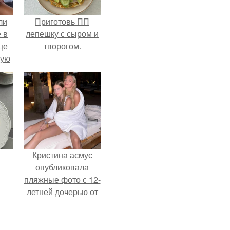
ли
Приготовь ПП
 в
лепешку с сыром и
це
творогом.
мую
зали
с
Кристина асмус
опубликовала
пляжные фото с 12-
летней дочерью от
Гарика Харламова.