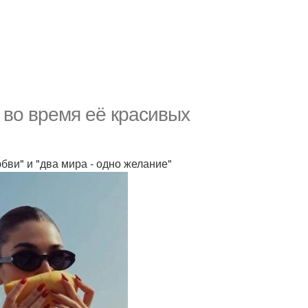
 во время её красивых
бви" и "два мира - одно желание"