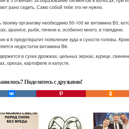
ин в 3 отвечает за образование пигментов в волосах, при е
ают рано седеть. Само собой тебе это не нужно.
ь твоему организму необходимо 50-100 мг витамина B3, ко
ах, арахисе, рыбе, печени и, особенно много, в говядине.
ин в 6 предотвратит появление зуда и сухости головы. Кром
ляется недостаток витамина B6.
одержится в сухих дрожжах, цельных зернах, курице, свинине
ах, орехах, картофеле и капусте.
авилось? Поделитесь с друзьями!