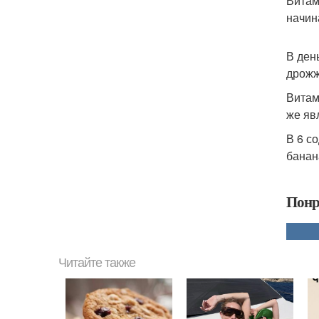
Витам
начин
В ден
дрожж
Витам
же яв
В 6 с
банан
Понр
Читайте также