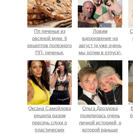
Пп печенье из
Ловим
С
овсяной муки. 5
вдохновение на
рецептов полезного
август (и уже очень
ПП- печенья.
мы хотим в отпуск).
Оксана Самойлова
Ольга Дроздова
В
решила разом
поделилась очень
б
пресечь слухи о
личной историей, о
пластических
которой раньше