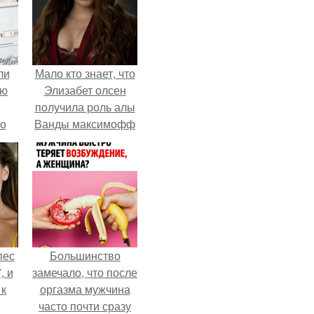
ли
Мало кто знает, что
юю
Элизабет олсен
получила роль алы
то
Ванды максимофф
не сразу.
?
пес
Большинство
, и
замечало, что после
 к
оргазма мужчина
часто почти сразу