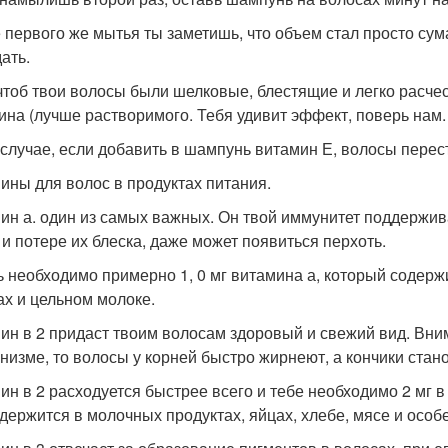
 первого же мытья ты заметишь, что объем стал просто с
ать.
чтоб твои волосы были шелковые, блестящие и легко расче
ина (лучше растворимого. Тебя удивит эффект, поверь нам.
 случае, если добавить в шампунь витамин Е, волосы перес
ины для волос в продуктах питания.
ин а. один из самых важных. Он твой иммунитет поддержив
 и потере их блеска, даже может появиться перхоть.
ь необходимо примерно 1, 0 мг витамина а, который содерж
ах и цельном молоке.
ин в 2 придаст твоим волосам здоровый и свежий вид. Внима
анизме, то волосы у корней быстро жирнеют, а кончики стан
ин в 2 расходуется быстрее всего и тебе необходимо 2 мг в
одержится в молочных продуктах, яйцах, хлебе, мясе и особ