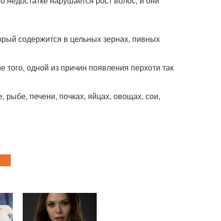
го недостатке нарушается рост волос, и они
торый содержится в цельных зернах, пивных
е того, одной из причин появления перхоти так
, рыбе, печени, почках, яйцах, овощах, сои,