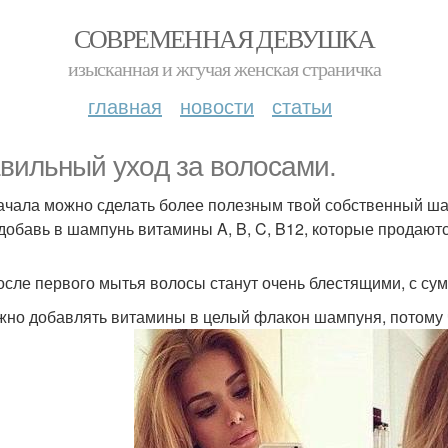
СОВРЕМЕННАЯ ДЕВУШКА
изысканная и жгучая женская страничка
главная
новости
статьи
вильный ухoд за волосами.
ачала можно сделать более полезным твой собственный ша
 добавь в шампунь витамины A, B, C, B12, которые продаютс
осле первого мытья волосы станут очень блестящими, с с
жно добавлять витамины в целый флакон шампуня, потому чт