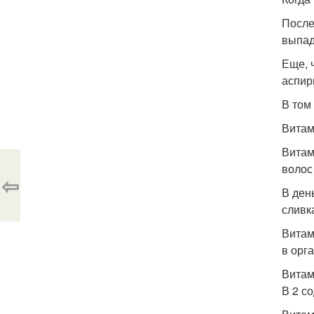
После
выпад
Еще, 
аспир
В том
Витам
Витам
волос
⇦
В ден
сливк
Витам
в орг
Витам
В 2 с