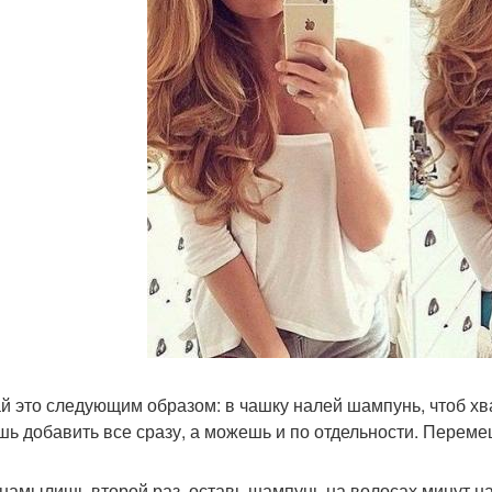
й это следующим образом: в чашку налей шампунь, чтоб хв
ь добавить все сразу, а можешь и по отдельности. Переме
 намылишь второй раз, оставь шампунь на волосах минут на