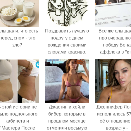
лышали, что есть
Поздравить лучшую
Все же слыша
перед сном - это
подругу с днем
про вчерашн
зло?
рождения своими
победу Бена
словами красиво.
аффлека в "к
100 слов о лучшей
хочет стать
подруге
миллионером
 этой истории не
Джастин и хейли
Дженнифер Ло
ыло подпольного
бибер, которые в
исполнилось 57
кабинета и
прошлом месяце
её отношение
"Мастера После
отметили восьмую
возрасту -