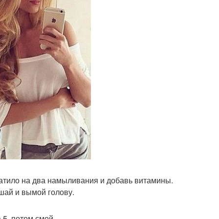
атило на два намыливания и добавь витамины.
шай и вымой голову.
 5, потом смой.