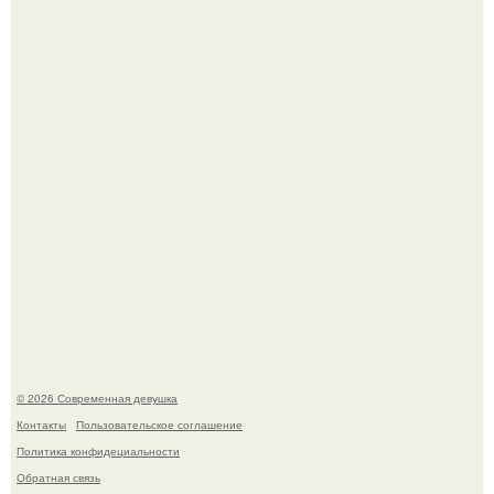
Лишь в том случае, если есть в истории моды идеал, то
это Синди Кроуфорд.
Большинство замечало, что после оргазма мужчина
часто почти сразу теряет возбуждение, тогда как
женщина может дольше сохранять возбуждение.
© 2026 Современная девушка
Контакты
Пользовательское соглашение
Политика конфидециальности
Обратная связь