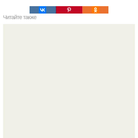
Читайте также
Как испечь рулет с рисунком (2 способа приготовления).
Блогерша после паузы снова вышла на связь и