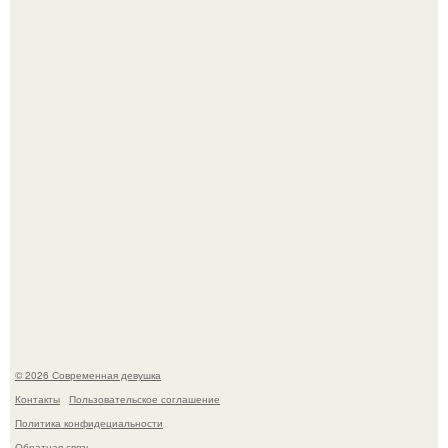
трогательное совместное фото со своей мамой, к
которой она приехала в гости.
Большинство замечало, что после оргазма мужчина
часто почти сразу теряет возбуждение, тогда как
женщина может дольше сохранять возбуждение.
© 2026 Современная девушка
Контакты
Пользовательское соглашение
Политика конфидециальности
Обратная связь