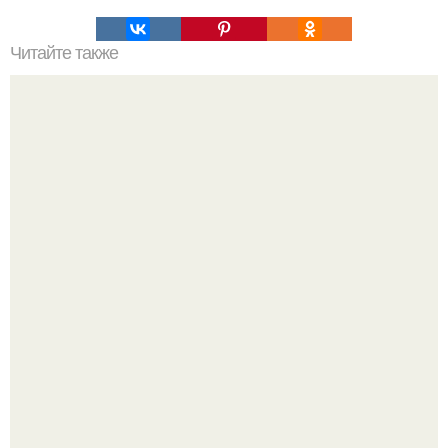
Читайте также
Котлеты с очень вкусной начинкой?
Ольга Дроздова поделилась очень личной историей, о