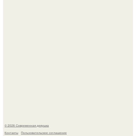
По словам эксперта воз, у мужчин с образованной и
мудрой супругой вероятность скоропостижной смерти
якобы на 46% ниже.
Платье, которое до сих пор вызывает споры спустя годы.
© 2026 Современная девушка
Контакты
Пользовательское соглашение