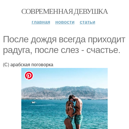
СОВРЕМЕННАЯ ДЕВУШКА
главная
новости
статьи
После дождя всегда приходит
радуга, после слез - счастье.
(С) арабская поговорка