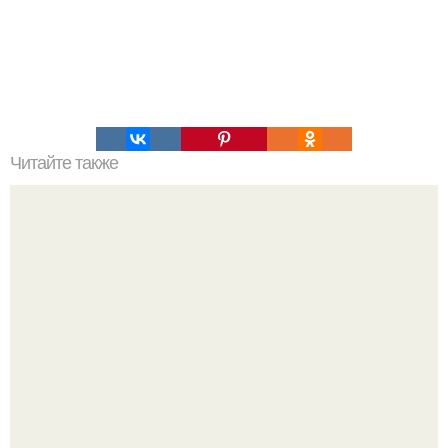
Читайте также
Выбирай упражнения, чтобы прокачать именно твой тип
попы.