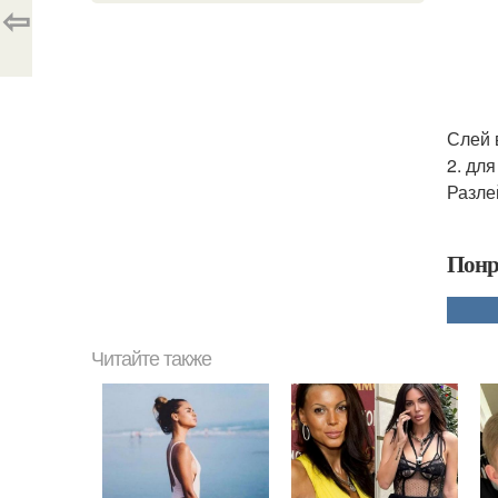
⇦
Слей 
2. дл
Разле
Понр
Читайте также