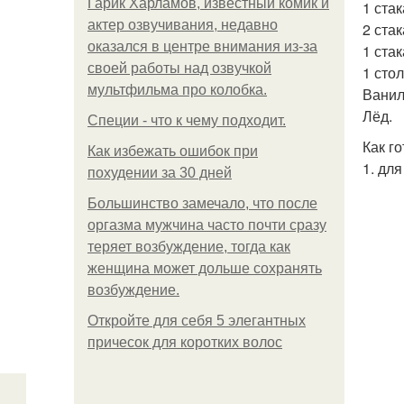
Гарик Харламов, известный комик и
1 ста
актер озвучивания, недавно
2 ста
оказался в центре внимания из-за
1 ста
своей работы над озвучкой
1 сто
мультфильма про колобка.
Ванил
Лёд.
Специи - что к чему подходит.
Как го
Как избежать ошибок при
1. для
похудении за 30 дней
Большинство замечало, что после
оргазма мужчина часто почти сразу
теряет возбуждение, тогда как
женщина может дольше сохранять
возбуждение.
Откройте для себя 5 элегантных
причесок для коротких волос