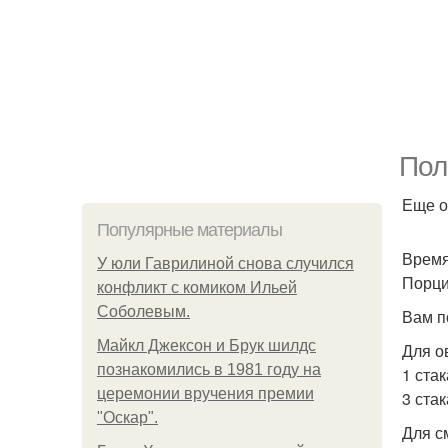
Пол
Еще о
Популярные материалы
Время
У юли Гаврилиной снова случился
Порци
конфликт с комиком Ильей
Соболевым.
Вам п
Майкл Джексон и Брук шилдс
Для о
познакомились в 1981 году на
1 ста
церемонии вручения премии
3 ста
"Оскар".
Для с