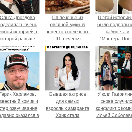
Ольга Дроздова
Пп печенье из
В этой истории
поделилась очень
овсяной муки. 5
было подпольн
ичной историей, о
рецептов полезного
кабинета и
которой раньше
ПП- печенья.
"Мастера Пос
очти не говорила.
Двухнедельн
Курсов".
Гарик Харламов,
Бывшая актриса
У юли Гаврили
звестный комик и
для самых
снова случил
ктер озвучивания,
взрослых амаранта
конфликт с ком
едавно оказался в
Хэнк стала
Ильей Соболев
центре внимания
сенатором в
з-за своей работы
Колумбии.