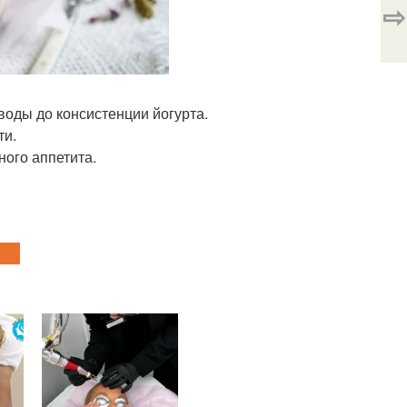
⇨
воды до консистенции йогурта.
ти.
ного аппетита.