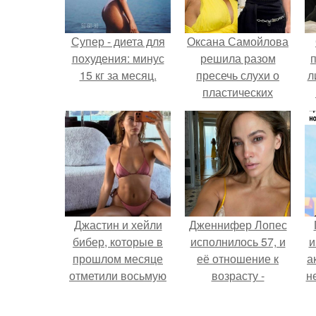
Супер - диета для
Оксана Самойлова
похудения: минус
решила разом
15 кг за месяц.
пресечь слухи о
л
пластических
операциях и
п
публично
прояснила
ситуацию.
Джастин и хейли
Дженнифер Лопес
бибер, которые в
исполнилось 57, и
и
прошлом месяце
её отношение к
а
отметили восьмую
возрасту -
н
годовщину
настоящий
помолвки, показали
манифест
и