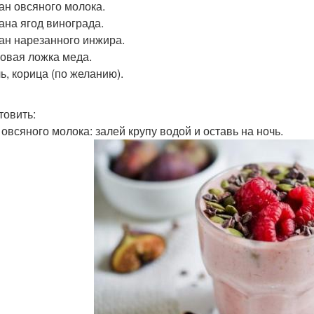
кан овсяного молока.
кана ягод винограда.
кан нарезанного инжира.
ловая ложка меда.
ь, корица (по желанию).
товить:
 овсяного молока: залей крупу водой и оставь на ночь.