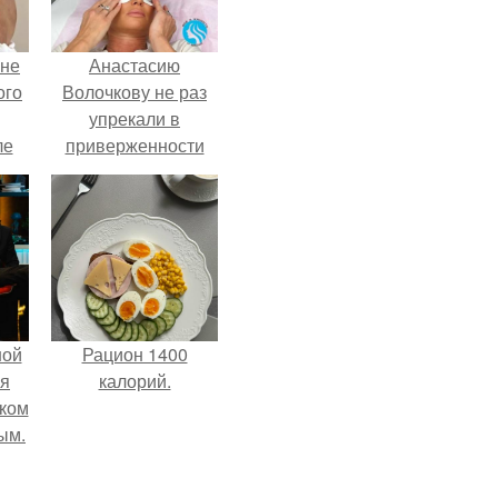
 не
Анастасию
ого
Волочкову не раз
упрекали в
ле
приверженности
ых
устаревшим бьюти -
процедурам.
ной
Рацион 1400
ся
калорий.
иком
ым.