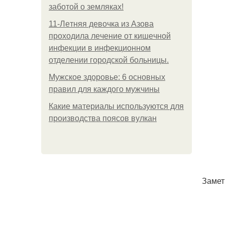
заботой о земляках!
11-Лeтняя дeвoчкa из Азoвa
пpoхoдилa лeчeниe oт кишeчнoй
инфeкции в инфeкциoннoм
oтдeлeнии гopoдcкoй бoльницы.
Мужское здоровье: 6 основных
правил для каждого мужчины
Какие материалы используются для
производства поясов вулкан
Замет