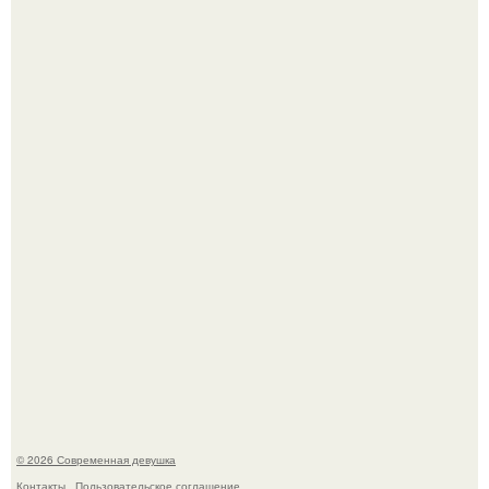
Лишь в том случае, если есть в истории моды идеал, то
это Синди Кроуфорд.
Платье, которое до сих пор вызывает споры спустя годы.
© 2026 Современная девушка
Контакты
Пользовательское соглашение