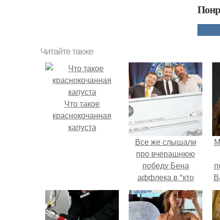
Понр
Читайте также
Что такое
краснокочанная
капуста
Все же слышали
М
про вчерашнюю
победу Бена
п
аффлека в "кто
В
хочет стать
миллионером?