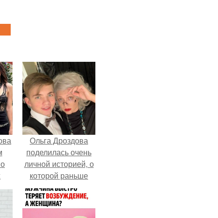
ова
Ольга Дроздова
м
поделилась очень
 о
личной историей, о
х
которой раньше
почти не говорила.