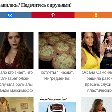
авилось? Поделитесь с друзьями!
ало кто знает, что
Котлеты "Гнезда".
Оксана Самойл
Элизабет олсен
Ингредиенты:
решила разо
олучила роль алы
пресечь слухи
анды максимофф
пластически
не сразу.
операциях и
публично
прояснила