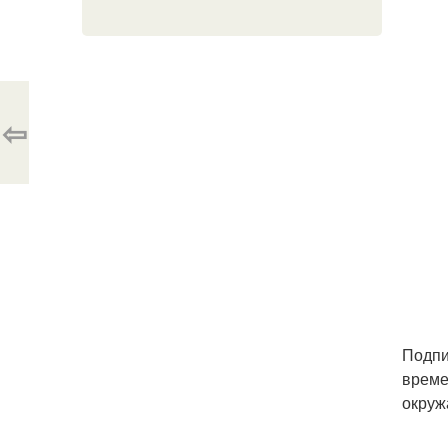
⇦
Подпи
време
окруж