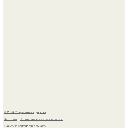
У юли Гаврилиной снова случился конфликт с комиком
Ильей Соболевым.
Рацион 1400 калорий.
© 2026 Современная девушка
Контакты
Пользовательское соглашение
Политика конфидециальности