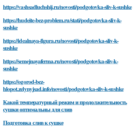
https://vashsadluchshij.ru/novosti/podgotovka-sliv-k-sushke
https://hudeite-bez-problem.ru/stati/podgotovka-sliv-k-
sushke
https://idealnaya-figura.ru/novosti/podgotovka-sliv-k-
sushke
https://semejnayaferma.ru/novosti/podgotovka-sliv-k-
sushke
https://ogorod-bez-
hlopot.zelynyjsad.info/novosti/podgotovka-sliv-k-sushke
Какой температурный режим и продолжительность
сушки оптимальны для слив
Подготовка слив к сушке