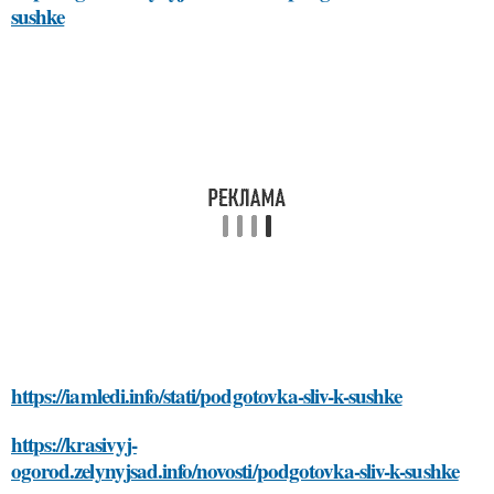
sushke
https://iamledi.info/stati/podgotovka-sliv-k-sushke
https://krasivyj-
ogorod.zelynyjsad.info/novosti/podgotovka-sliv-k-sushke