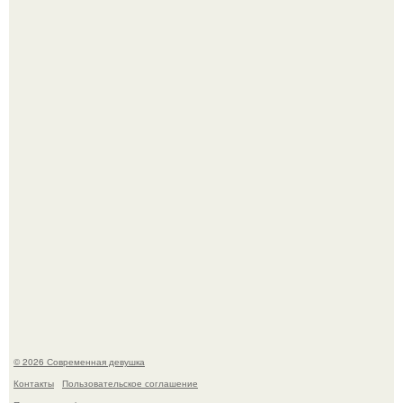
готовится обзавестись красным паспортом.
Платье, которое до сих пор вызывает споры спустя годы.
© 2026 Современная девушка
Контакты
Пользовательское соглашение
Политика конфидециальности
Обратная связь