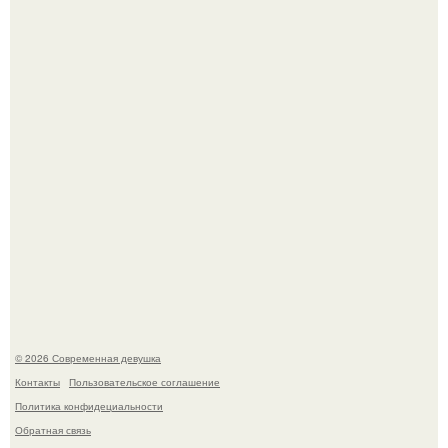
это Синди Кроуфорд.
Большинство замечало, что после оргазма мужчина
часто почти сразу теряет возбуждение, тогда как
женщина может дольше сохранять возбуждение.
© 2026 Современная девушка
Контакты
Пользовательское соглашение
Политика конфидециальности
Обратная связь