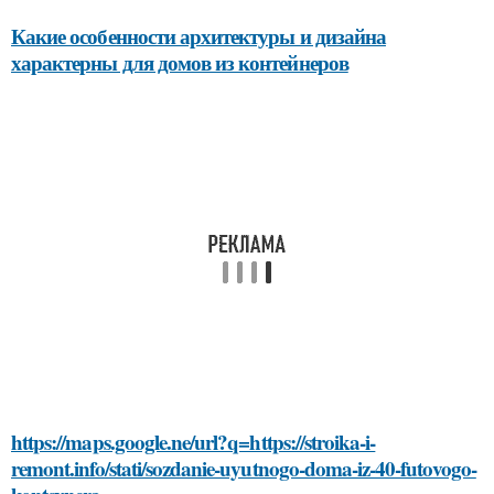
Какие особенности архитектуры и дизайна
характерны для домов из контейнеров
https://maps.google.ne/url?q=https://stroika-i-
remont.info/stati/sozdanie-uyutnogo-doma-iz-40-futovogo-