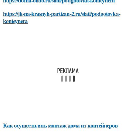
https://doma-otido.ru/stati/podgotovka-konteynera
https://jk-na-krasnyh-partizan-2.ru/stati/podgotovka-
konteynera
Как осуществлять монтаж дома из контейнеров