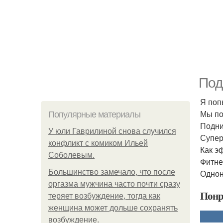
Под
Я поп
Мы по
Популярные материалы
Подни
У юли Гаврилиной снова случился
Супер
конфликт с комиком Ильей
Как э
Соболевым.
Фитне
Большинство замечало, что после
Однон
оргазма мужчина часто почти сразу
Понр
теряет возбуждение, тогда как
женщина может дольше сохранять
возбуждение.