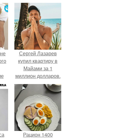
 не
Сергей Лазарев
ого
купил квартиру в
Майами за 1
ле
миллион долларов.
ых
са
Рацион 1400