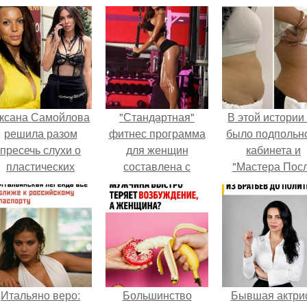
ксана Самойлова
"Стандартная"
В этой истории
решила разом
фитнес программа
было подпольн
пресечь слухи о
для женщин
кабинета и
пластических
составлена с
"Мастера Пос
операциях и
целью:
Двухнедельн
публично
Курсов".
прояснила
ситуацию.
Итальяно веро:
Большинство
Бывшая актри