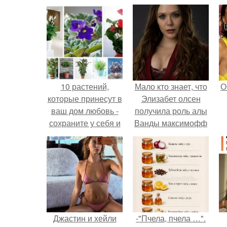
10 растений,
Мало кто знает, что
О
которые принесут в
Элизабет олсен
ваш дом любовь -
получила роль алы
сохраните у себя и
Ванды максимофф
обязательно
не сразу.
попробуйте!
Джастин и хейли
-"Пчела, пчела …".