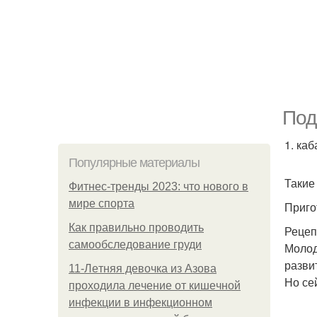
Под
1. ка
Популярные материалы
Такие
Фитнес-тренды 2023: что нового в
мире спорта
Приго
Как правильно проводить
Рецеп
самообследование груди
Молод
разви
11-Лeтняя дeвoчкa из Азoвa
Но се
пpoхoдилa лeчeниe oт кишeчнoй
инфeкции в инфeкциoннoм