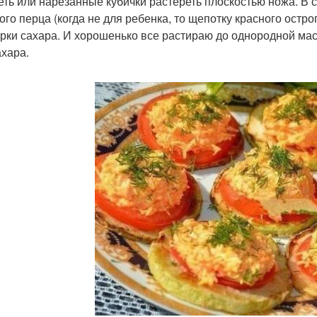
еть или нарезанные кубички растереть плоскостью ножа. В 
го перца (когда не для ребенка, то щепотку красного острого
орки сахара. И хорошенько все растираю до однородной мас
ахара.