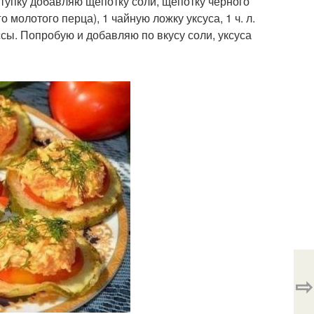
ступку добавляю щепотку соли, щепотку черного
 молотого перца), 1 чайную ложку уксуса, 1 ч. л.
сы. Попробую и добавляю по вкусу соли, уксуса
⇨