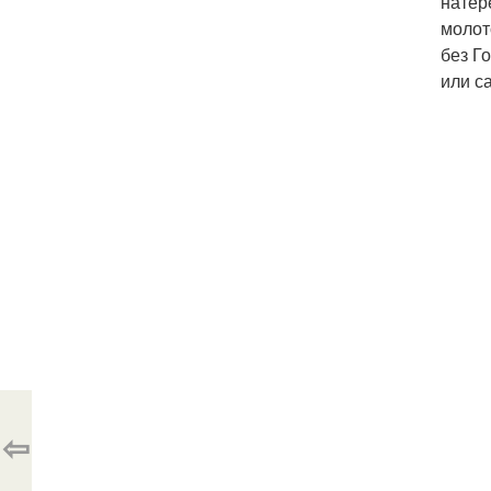
натер
молото
без Г
или с
⇦