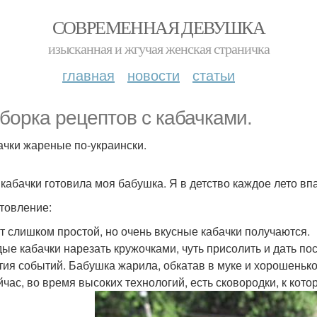
СОВРЕМЕННАЯ ДЕВУШКА
изысканная и жгучая женская страничка
главная
новости
статьи
борка рецептов с кабачками.
бачки жареные по-украински.
 кабачки готовила моя бабушка. Я в детство каждое лето вп
товление:
т слишком простой, но очень вкусные кабачки получаются.
ые кабачки нарезать кружочками, чуть присолить и дать по
тия событий. Бабушка жарила, обкатав в муке и хорошенько 
йчас, во время высоких технологий, есть сковородки, к кот