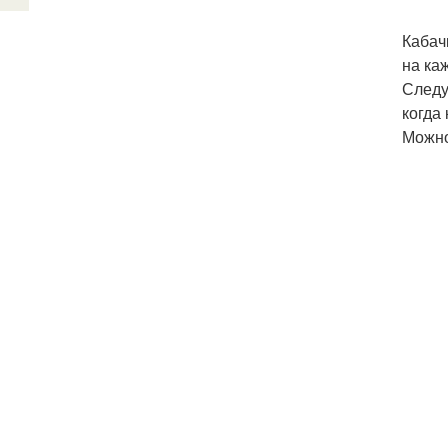
Кабач
на ка
Следу
когда
Можно