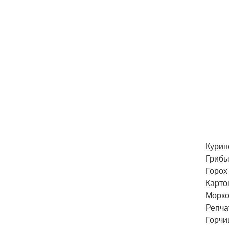
Курино
Грибы
Горох 
Картош
Морков
Репчат
Горчи