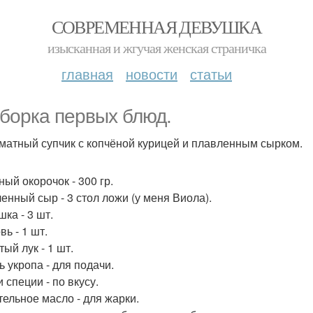
СОВРЕМЕННАЯ ДЕВУШКА
изысканная и жгучая женская страничка
главная
новости
статьи
борка первых блюд.
оматный супчик с копчёной курицей и плавленным сырком.
ный окорочок - 300 гр.
енный сыр - 3 стол ложи (у меня Виола).
ка - 3 шт.
ь - 1 шт.
ый лук - 1 шт.
ь укропа - для подачи.
 специи - по вкусу.
тельное масло - для жарки.