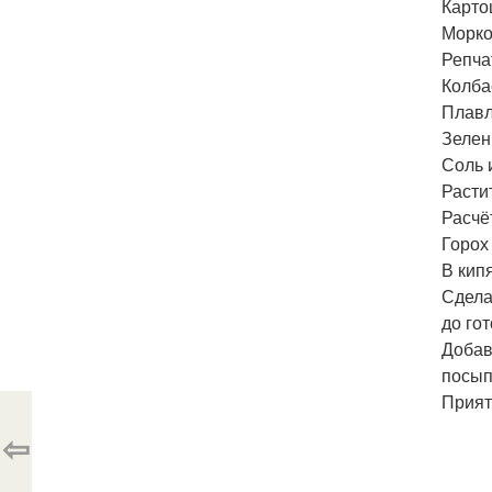
Картош
Морков
Репчат
Колбас
Плавл
Зелен
Соль и
Расти
Расчёт
Горох 
В кип
Сдела
до го
Добав
посып
Прият
⇦