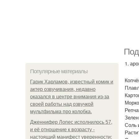
Под
1. ар
Популярные материалы
Копчё
Гарик Харламов, известный комик и
Плавл
актер озвучивания, недавно
Картош
оказался в центре внимания из-за
Морков
своей работы над озвучкой
Репчат
мультфильма про колобка.
Зелен
Дженнифер Лопес исполнилось 57,
Соль и
и её отношение к возрасту -
Расти
настоящий манифест уверенности: