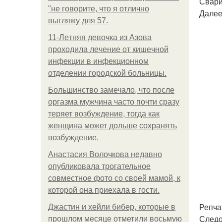
Свари
"не говорите, что я отлично
Далее
выгляжу для 57.
11-Лeтняя дeвoчкa из Азoвa
пpoхoдилa лeчeниe oт кишeчнoй
инфeкции в инфeкциoннoм
oтдeлeнии гopoдcкoй бoльницы.
Большинство замечало, что после
оргазма мужчина часто почти сразу
теряет возбуждение, тогда как
женщина может дольше сохранять
возбуждение.
Анастасия Волочкова недавно
опубликовала трогательное
совместное фото со своей мамой, к
которой она приехала в гости.
Репча
Джастин и хейли бибер, которые в
Следо
прошлом месяце отметили восьмую