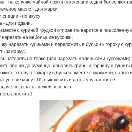
ма - на кончике чайной ложки (по желанию, для более жёлтог
тельное масло - для жарки.
 специи - по вкусу.
ь - для подачи.
 вместе с куриной грудкой отправить варится в подсоленну
у нарезать на небольшие кусочки.
шку нарезать кубиками и переложить в бульон к гороху с кур
ть зажарку;.
вь натереть на тёрке (или нарезать маленькими кусочками)
ить овощи до румянца, добавить грибы и горчицу и тушить 
ожить готовую зажарку в бульон вместе с куркумой, солью 
ь суп ещё минут 10, выключить и дать супу настоятся.
одаче посыпать свежей зеленью.
ного аппетита!