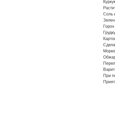
Курку
Расти
Соль и
Зелен
Горох
Грудк
Карто
Сдела
Морко
Обжар
Перел
Варит
При п
Прият