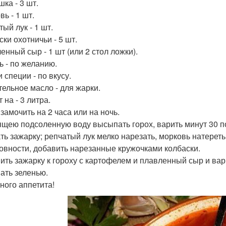
ка - 3 шт.
ь - 1 шт.
ый лук - 1 шт.
ки охотничьи - 5 шт.
енный сыр - 1 шт (или 2 стол ложки).
ь - по желанию.
 специи - по вкусу.
тельное масло - для жарки.
 на - 3 литра.
замочить на 2 часа или на ночь.
ящею подсоленную воду высыпать горох, варить минут 30 п
ть зажарку; репчатый лук мелко нарезать, морковь натереть
товности, добавить нарезанные кружочками колбаски.
ить зажарку к гороху с картофелем и плавленный сыр и вар
ать зеленью.
ного аппетита!